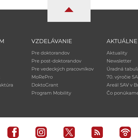
UM
VZDELÁVANIE
AKTUÁLNE
Pre doktorandov
Aktuality
Pre post-doktorandov
Newsletter
Pre vedeckých pracovníkov
Úradná tabuľ
ť
MoRePro
70. výročie S
uktúra
DoktoGrant
Areál SAV v Br
Program Mobility
Čo ponúkam