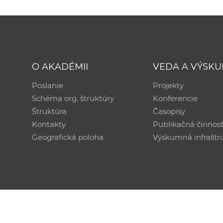
O AKADÉMII
VEDA A VÝSK
Poslanie
Projekty
Schéma org. štruktúry
Konferencie
Štruktúra
Časopisy
Kontakty
Publikačná činnos
Geografická poloha
Výskumná infraštr