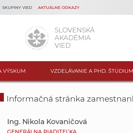
SKUPINY VIED
AKTUÁLNE ODKAZY
SLOVENSKÁ
AKADÉMIA
VIED
A VÝSKUM
VZDELÁVANIE A PHD. ŠTÚDIU
Informačná stránka zamestnan
Ing. Nikola Kovaničová
GENERÁLNA RIADITEĽKA