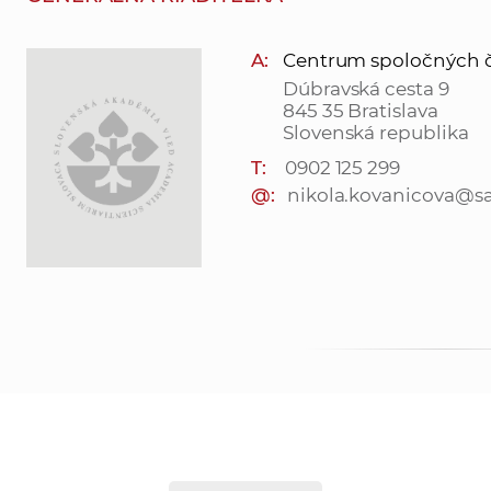
A:
Centrum spoločných činn
Dúbravská cesta 9
845 35 Bratislava
Slovenská republika
T:
0902 125 299
@:
nikola.kovanicova@sa