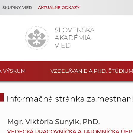
SKUPINY VIED
AKTUÁLNE ODKAZY
SLOVENSKÁ
AKADÉMIA
VIED
A VÝSKUM
VZDELÁVANIE A PHD. ŠTÚDIU
Informačná stránka zamestnan
Mgr. Viktória Sunyík, PhD.
VEDECKÁ PRACOVNÍČKA A TAJOMNÍČKA ÚEP