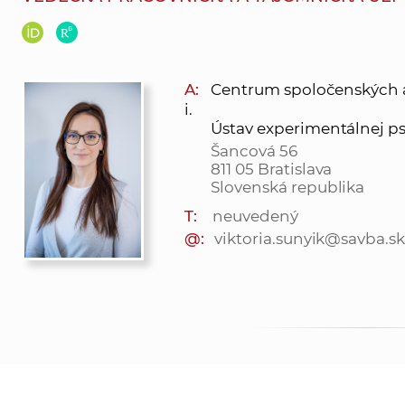
A:
Centrum spoločenských a 
i.
Ústav experimentálnej p
Šancová 56
811 05 Bratislava
Slovenská republika
T:
neuvedený
@:
viktoria.sunyik@savba.sk