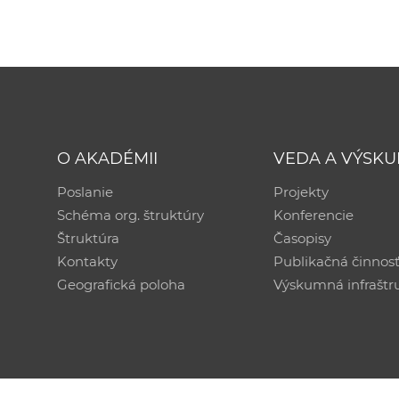
O AKADÉMII
VEDA A VÝSK
Poslanie
Projekty
Schéma org. štruktúry
Konferencie
Štruktúra
Časopisy
Kontakty
Publikačná činnos
Geografická poloha
Výskumná infraštr