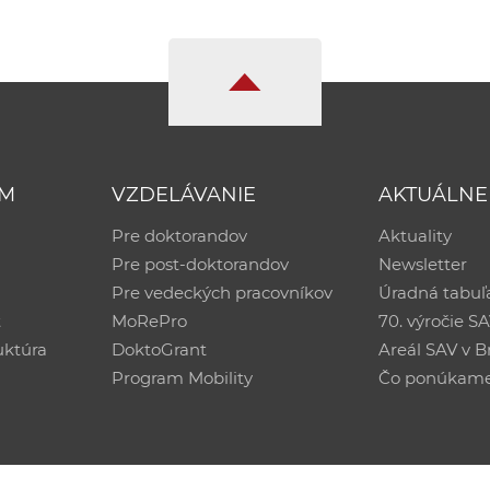
UM
VZDELÁVANIE
AKTUÁLNE
Pre doktorandov
Aktuality
Pre post-doktorandov
Newsletter
Pre vedeckých pracovníkov
Úradná tabuľ
ť
MoRePro
70. výročie S
uktúra
DoktoGrant
Areál SAV v Br
Program Mobility
Čo ponúkam