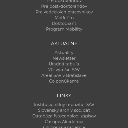
Pre doktorandov
Pre post-doktorandov
Pre vedeckých pracovníkov
MoRePro
DoktoGrant
Program Mobility
AKTUÁLNE
Aktuality
Newsletter
Úradná tabuľa
70. výročie SAV
Areál SAV v Bratislave
Čo ponúkame
LINKY
Inštitucionálny repozitár SAV
Slovenský archív soc. dát
Databáza fytocenolog. zápisov
Časopis Akadémia
Otvorená akadémia