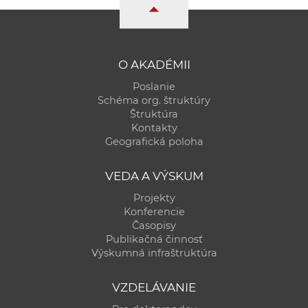
a
c
o
v
O AKADÉMII
n
Poslanie
í
Schéma org. štruktúry
k
Štruktúra
Kontakty
o
Geografická poloha
c
h
VEDA A VÝSKUM
S
Projekty
A
Konferencie
V
Časopisy
Publikačná činnosť
Výskumná infraštruktúra
VZDELÁVANIE