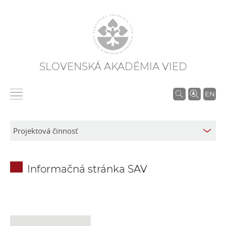
SLOVENSKÁ AKADÉMIA VIED
V
EN
y
h
ľ
a
d
Informačná stránka SAV
á
v
a
n
i