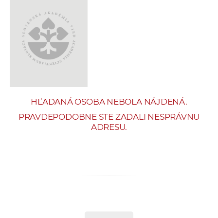
e
v
p
r
a
c
o
v
HĽADANÁ OSOBA NEBOLA NÁJDENÁ.
n
í
PRAVDEPODOBNE STE ZADALI NESPRÁVNU
ADRESU.
č
k
a
c
h
a
p
r