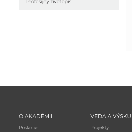
Profesijný životopis
O AKADÉMII
VEDA A VÝSK
Poslanie
Projekty