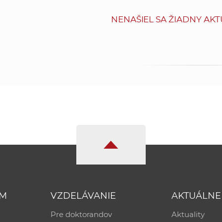
NENAŠIEL SA ŽIADNY AKT
UM
VZDELÁVANIE
AKTUÁLNE
Pre doktorandov
Aktuality