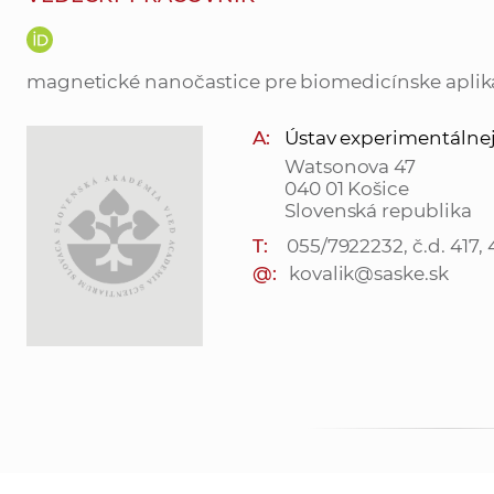
magnetické nanočastice pre biomedicínske aplik
A:
Ústav experimentálnej fy
Watsonova 47
040 01 Košice
Slovenská republika
T:
055/7922232, č.d. 417,
@:
kovalik@saske.sk