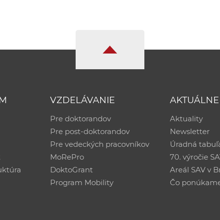
UM
VZDELÁVANIE
AKTUÁLNE
Pre doktorandov
Aktuality
Pre post-doktorandov
Newsletter
Pre vedeckých pracovníkov
Úradná tabuľ
ť
MoRePro
70. výročie S
uktúra
DoktoGrant
Areál SAV v Br
Program Mobility
Čo ponúkam