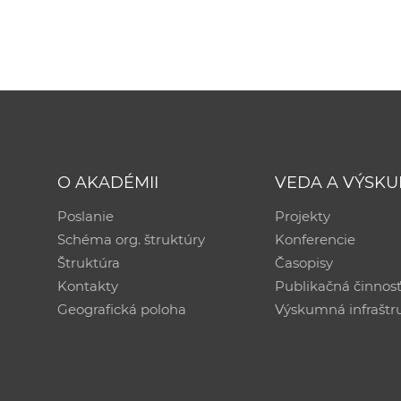
O AKADÉMII
VEDA A VÝSK
Poslanie
Projekty
Schéma org. štruktúry
Konferencie
Štruktúra
Časopisy
Kontakty
Publikačná činnos
Geografická poloha
Výskumná infraštr