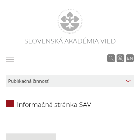
SLOVENSKÁ AKADÉMIA VIED
V
EN
y
h
ľ
a
d
Informačná stránka SAV
á
v
a
n
i