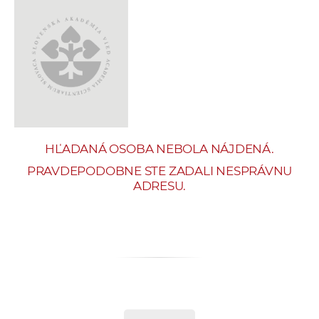
e
v
p
r
a
c
o
v
HĽADANÁ OSOBA NEBOLA NÁJDENÁ.
n
í
PRAVDEPODOBNE STE ZADALI NESPRÁVNU
ADRESU.
č
k
a
c
h
a
p
r