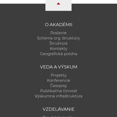
a
c
o
v
O AKADÉMII
n
Poslanie
í
Schéma org. štruktúry
k
Štruktúra
Kontakty
o
Geografická poloha
c
h
VEDA A VÝSKUM
S
Projekty
A
Konferencie
V
Časopisy
Publikačná činnosť
Výskumná infraštruktúra
VZDELÁVANIE