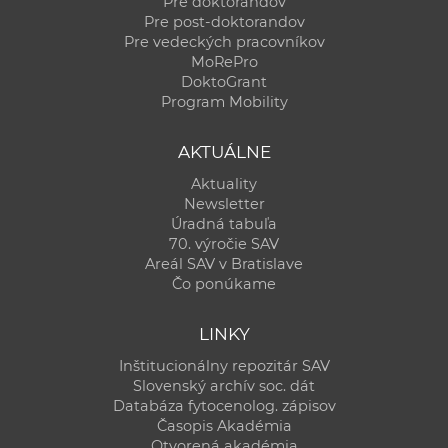
Pre doktorandov
Pre post-doktorandov
Pre vedeckých pracovníkov
MoRePro
DoktoGrant
Program Mobility
AKTUÁLNE
Aktuality
Newsletter
Úradná tabuľa
70. výročie SAV
Areál SAV v Bratislave
Čo ponúkame
LINKY
Inštitucionálny repozitár SAV
Slovenský archív soc. dát
Databáza fytocenolog. zápisov
Časopis Akadémia
Otvorená akadémia