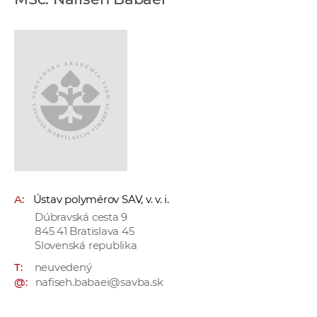
e
v
p
r
a
c
o
v
n
í
č
A:
Ústav polymérov SAV, v. v. i.
k
Dúbravská cesta 9
a
845 41 Bratislava 45
c
Slovenská republika
h
T:
neuvedený
a
@:
nafiseh.babaei@savba.sk
p
r