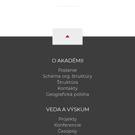
a
c
o
v
n
í
k
o
O AKADÉMII
c
Poslanie
h
Schéma org. štruktúry
S
Štruktúra
A
Kontakty
Geografická poloha
V
VEDA A VÝSKUM
Projekty
Konferencie
Časopisy