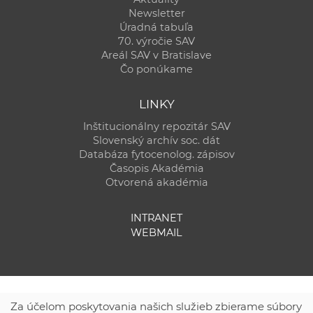
Newsletter
Úradná tabuľa
70. výročie SAV
Areál SAV v Bratislave
Čo ponúkame
LINKY
Inštitucionálny repozitár SAV
Slovenský archív soc. dát
Databáza fytocenolog. zápisov
Časopis Akadémia
Otvorená akadémia
INTRANET
WEBMAIL
Za účelom poskytovania našich služieb zbierame súbory