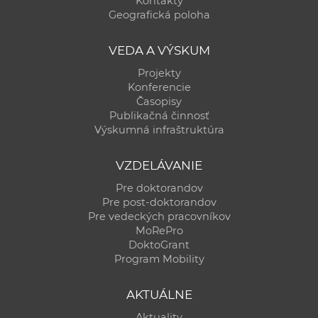
Kontakty
a
Geografická poloha
c
o
VEDA A VÝSKUM
v
Projekty
n
Konferencie
í
Časopisy
Publikačná činnosť
k
Výskumná infraštruktúra
o
c
VZDELÁVANIE
h
Pre doktorandov
S
Pre post-doktorandov
A
Pre vedeckých pracovníkov
V
MoRePro
DoktoGrant
Program Mobility
AKTUÁLNE
Aktuality