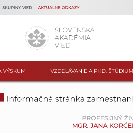
SKUPINY VIED
AKTUÁLNE ODKAZY
SLOVENSKÁ
AKADÉMIA
VIED
A VÝSKUM
VZDELÁVANIE A PHD. ŠTÚDIU
Informačná stránka zamestnan
PROFESIJNÝ ŽI
MGR. JANA KORČE