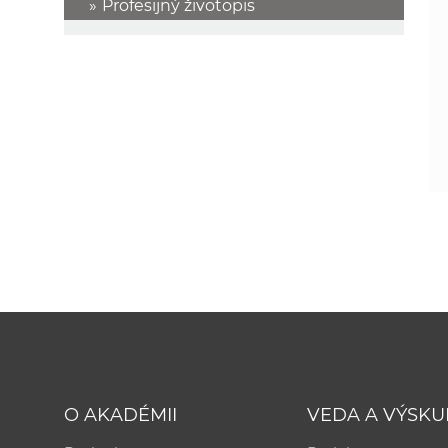
Profesijný životopis
O AKADÉMII
VEDA A VÝSK