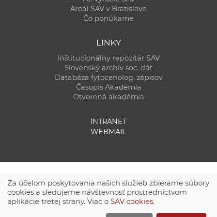
Areál SAV v Bratislave
Čo ponúkame
LINKY
Inštitucionálny repozitár SAV
Slovenský archív soc. dát
Databáza fytocenolog. zápisov
Časopis Akadémia
Otvorená akadémia
INTRANET
WEBMAIL
Za účelom poskytovania našich služieb zbierame súbory
cookies a sledujeme návštevnosť prostredníctvom
aplikácie tretej strany. Viac o
SAV cookies
.
Technická podpora:
CSČ SAV, v. v. i. - Výpočtové stredisko SAV