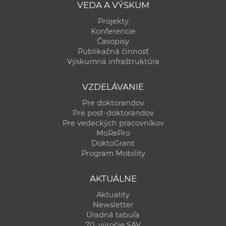
VEDA A VÝSKUM
Projekty
Konferencie
Časopisy
Publikačná činnosť
Výskumná infraštruktúra
VZDELÁVANIE
Pre doktorandov
Pre post-doktorandov
Pre vedeckých pracovníkov
MoRePro
DoktoGrant
Program Mobility
AKTUÁLNE
Aktuality
Newsletter
Úradná tabuľa
70. výročie SAV