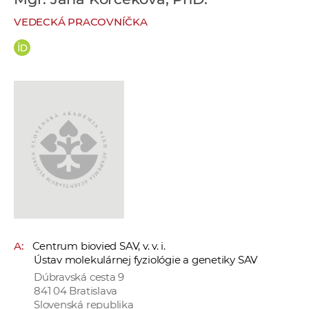
e
VEDECKÁ PRACOVNÍČKA
v
p
r
a
c
o
v
n
í
č
k
a
c
A:
Centrum biovied SAV, v. v. i.
h
Ústav molekulárnej fyziológie a genetiky SAV
a
Dúbravská cesta 9
p
841 04 Bratislava
r
Slovenská republika