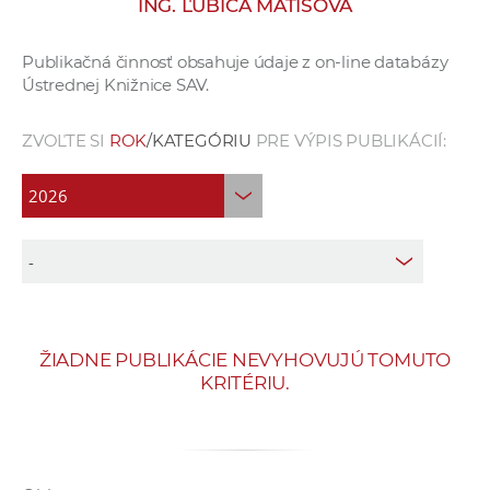
ING. ĽUBICA MATISOVÁ
e
v
Publikačná činnosť obsahuje údaje z on-line databázy
p
Ústrednej Knižnice SAV.
r
a
ZVOĽTE SI
ROK
/KATEGÓRIU
PRE VÝPIS PUBLIKÁCIÍ:
c
o
v
n
í
č
k
a
ŽIADNE PUBLIKÁCIE NEVYHOVUJÚ TOMUTO
c
KRITÉRIU.
h
a
p
r