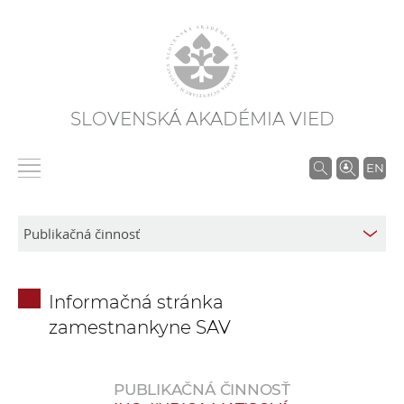
SLOVENSKÁ AKADÉMIA VIED
V
EN
y
h
ľ
a
d
Informačná stránka
á
zamestnankyne SAV
v
a
n
PUBLIKAČNÁ ČINNOSŤ
i