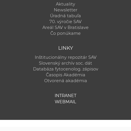
Aktuality
Newsletter
Úradná tabuľa
70. výročie SAV
Areál SAV v Bratislave
Čo ponúkame
LINKY
Inštitucionálny repozitár SAV
Slovenský archív soc. dát
Databáza fytocenolog. zápisov
Časopis Akadémia
Otvorená akadémia
INTRANET
WEBMAIL