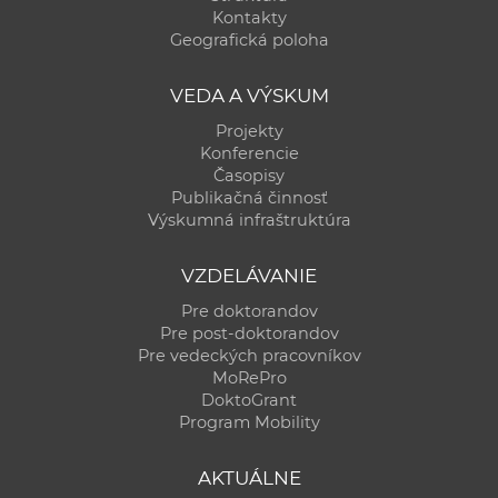
a
Kontakty
Geografická poloha
c
o
VEDA A VÝSKUM
v
n
Projekty
Konferencie
í
Časopisy
k
Publikačná činnosť
o
Výskumná infraštruktúra
c
h
VZDELÁVANIE
S
Pre doktorandov
A
Pre post-doktorandov
V
Pre vedeckých pracovníkov
MoRePro
DoktoGrant
Program Mobility
AKTUÁLNE