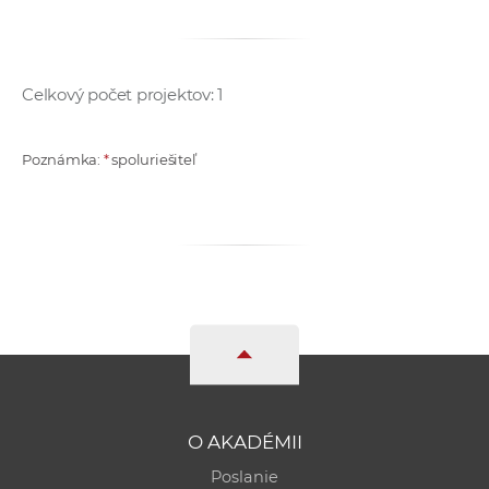
a
c
o
Celkový počet projektov: 1
v
n
í
Poznámka:
*
spoluriešiteľ
k
o
c
h
S
A
V
O AKADÉMII
Poslanie