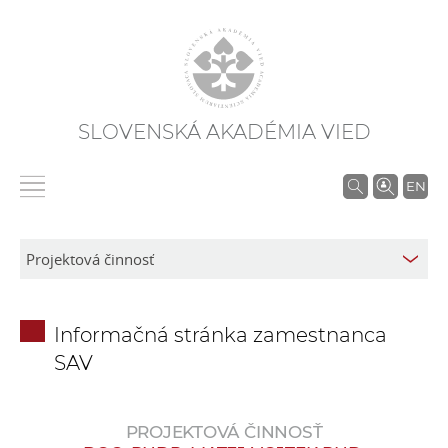
SLOVENSKÁ AKADÉMIA VIED
V
EN
y
h
ľ
a
d
Informačná stránka zamestnanca
á
SAV
v
a
n
PROJEKTOVÁ ČINNOSŤ
i