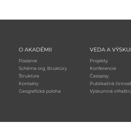
O AKADÉMII
VEDA A VÝSK
Poslanie
Projekty
Schéma org. štruktúry
Konferencie
Štruktúra
Časopisy
Kontakty
Publikačná činnos
Geografická poloha
Výskumná infraštr