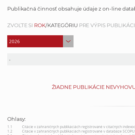
Publikačná činnosť obsahuje údaje z on-line data
ZVOĽTE SI
ROK
/KATEGÓRIU
PRE VÝPIS PUBLIKÁCIÍ
ŽIADNE PUBLIKÁCIE NEVYHOVU
Ohlasy:
1.1
Citácie v zahraničných publikáciách registrované v citačných indexo
1.2
Citácie v zahraničných publikáciách registrované v databáze SCOPU