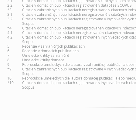
2.1
Citácie v domácich publikáciách registrované v citačných indexoch 
2.2
Citácie v domácich publikáciách registrované v databáze SCOPUS
*3
Citácie v zahraničných publikáciách neregistrované v citačných inde
3.1
Citácie v zahraničných publikáciách neregistrované v citačných inde
3.2
Citácie v zahraničných publikáciách registrované v iných vedeckých 
Scopus
*4
Citácie v domácich publikáciách neregistrované v citačných indexoc
4.1
Citácie v domácich publikáciách neregistrované v citačných indexoc
4.2
Citácie v domácich publikáciách registrované v iných vedeckých cita
Scopus
5
Recenzie v zahraničných publikáciách
6
Recenzie v domácich publikáciách
7
Umelecké kritiky zahraničné
8
Umelecké kritiky domáce
9
Reprodukcie umeleckých diel autora v zahraničnej publikácii alebo 
*9
Citácie v zahraničných publikáciách registrované v iných vedeckých 
Scopus
10
Reprodukcie umeleckých diel autora domácej publikácii alebo médi
*10
Citácie v domácich publikáciách registrované v iných vedeckých cita
Scopus