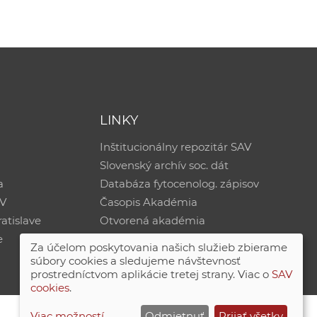
LINKY
Inštitucionálny repozitár SAV
Slovenský archív soc. dát
a
Databáza fytocenolog. zápisov
AV
Časopis Akadémia
atislave
Otvorená akadémia
e
Za účelom poskytovania našich služieb zbierame
súbory cookies a sledujeme návštevnosť
prostredníctvom aplikácie tretej strany. Viac o
SAV
cookies
.
Viac možností
Odmietnuť
Prijať všetky