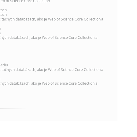
k
Web of Science Core Collection
o
xoch
n
xoch
c
citačných databázach, ako je Web of Science Core Collection a
h
k
h
S
h
čných databázach, ako je Web of Science Core Collection a
A
a
V
c
médiu
citačných databázach, ako je Web of Science Core Collection a
h
u
čných databázach, ako je Web of Science Core Collection a
S
A
V