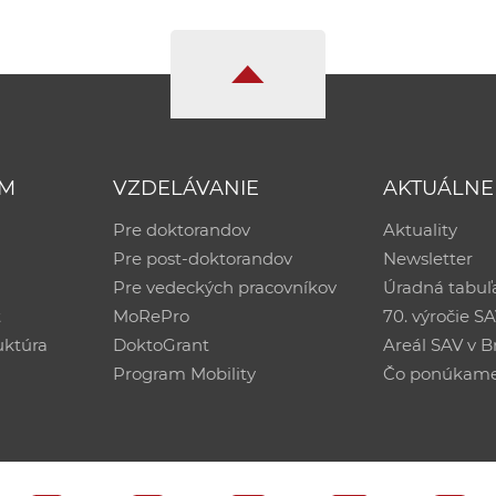
UM
VZDELÁVANIE
AKTUÁLNE
Pre doktorandov
Aktuality
Pre post-doktorandov
Newsletter
Pre vedeckých pracovníkov
Úradná tabuľ
ť
MoRePro
70. výročie S
uktúra
DoktoGrant
Areál SAV v Br
Program Mobility
Čo ponúkam