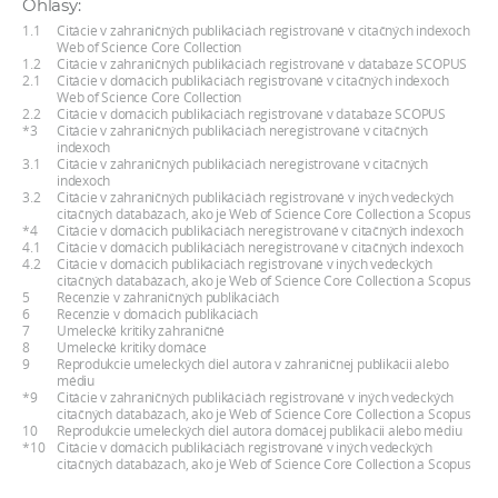
Ohlasy:
a
1.1
Citácie v zahraničných publikáciách registrované v citačných indexoch
c
Web of Science Core Collection
1.2
Citácie v zahraničných publikáciách registrované v databáze SCOPUS
o
2.1
Citácie v domácich publikáciách registrované v citačných indexoch
Web of Science Core Collection
v
2.2
Citácie v domácich publikáciách registrované v databáze SCOPUS
n
*3
Citácie v zahraničných publikáciách neregistrované v citačných
indexoch
í
3.1
Citácie v zahraničných publikáciách neregistrované v citačných
indexoch
k
3.2
Citácie v zahraničných publikáciách registrované v iných vedeckých
o
citačných databázach, ako je Web of Science Core Collection a Scopus
*4
Citácie v domácich publikáciách neregistrované v citačných indexoch
c
4.1
Citácie v domácich publikáciách neregistrované v citačných indexoch
4.2
Citácie v domácich publikáciách registrované v iných vedeckých
h
citačných databázach, ako je Web of Science Core Collection a Scopus
S
5
Recenzie v zahraničných publikáciách
6
Recenzie v domácich publikáciách
A
7
Umelecké kritiky zahraničné
8
Umelecké kritiky domáce
V
9
Reprodukcie umeleckých diel autora v zahraničnej publikácii alebo
médiu
*9
Citácie v zahraničných publikáciách registrované v iných vedeckých
citačných databázach, ako je Web of Science Core Collection a Scopus
10
Reprodukcie umeleckých diel autora domácej publikácii alebo médiu
*10
Citácie v domácich publikáciách registrované v iných vedeckých
citačných databázach, ako je Web of Science Core Collection a Scopus