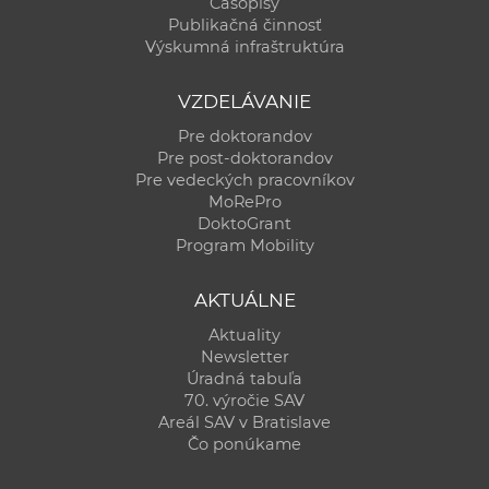
Časopisy
Publikačná činnosť
Výskumná infraštruktúra
VZDELÁVANIE
Pre doktorandov
Pre post-doktorandov
Pre vedeckých pracovníkov
MoRePro
DoktoGrant
Program Mobility
AKTUÁLNE
Aktuality
Newsletter
Úradná tabuľa
70. výročie SAV
Areál SAV v Bratislave
Čo ponúkame