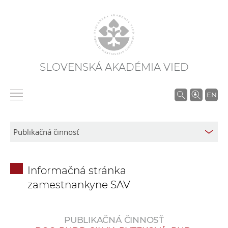
SLOVENSKÁ AKADÉMIA VIED
V
EN
y
h
ľ
a
d
Informačná stránka
á
zamestnankyne SAV
v
a
n
PUBLIKAČNÁ ČINNOSŤ
i