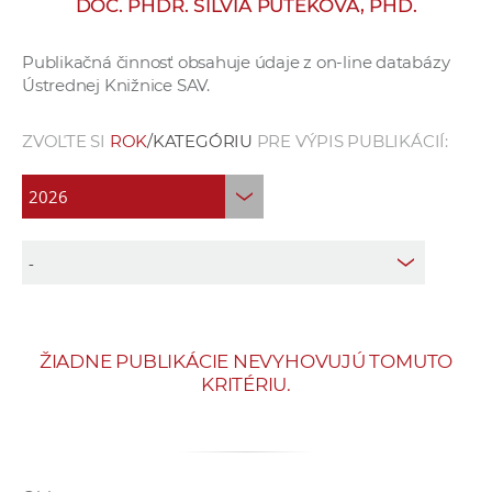
DOC. PHDR. SILVIA PUTEKOVÁ, PHD.
e
v
Publikačná činnosť obsahuje údaje z on-line databázy
p
Ústrednej Knižnice SAV.
r
a
ZVOĽTE SI
ROK
/KATEGÓRIU
PRE VÝPIS PUBLIKÁCIÍ:
c
o
v
n
í
č
k
a
ŽIADNE PUBLIKÁCIE NEVYHOVUJÚ TOMUTO
c
KRITÉRIU.
h
a
p
r