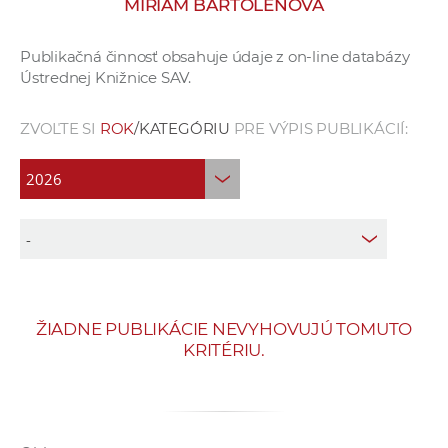
MIRIAM BARTOLENOVÁ
e
v
Publikačná činnosť obsahuje údaje z on-line databázy
p
Ústrednej Knižnice SAV.
r
a
ZVOĽTE SI
ROK
/KATEGÓRIU
PRE VÝPIS PUBLIKÁCIÍ:
c
o
v
n
í
č
k
a
ŽIADNE PUBLIKÁCIE NEVYHOVUJÚ TOMUTO
c
KRITÉRIU.
h
a
p
r