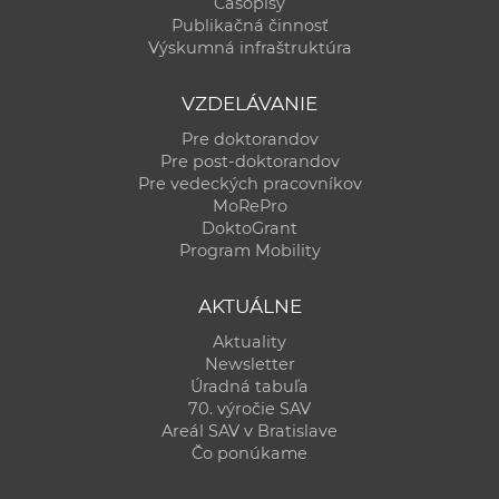
Časopisy
Publikačná činnosť
Výskumná infraštruktúra
VZDELÁVANIE
Pre doktorandov
Pre post-doktorandov
Pre vedeckých pracovníkov
MoRePro
DoktoGrant
Program Mobility
AKTUÁLNE
Aktuality
Newsletter
Úradná tabuľa
70. výročie SAV
Areál SAV v Bratislave
Čo ponúkame