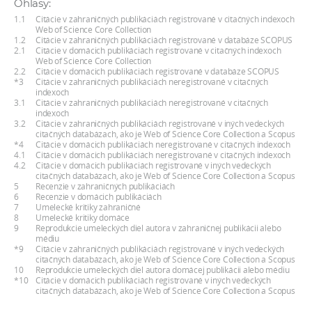
Ohlasy:
a
1.1
Citácie v zahraničných publikáciách registrované v citačných indexoch
c
Web of Science Core Collection
1.2
Citácie v zahraničných publikáciách registrované v databáze SCOPUS
o
2.1
Citácie v domácich publikáciách registrované v citačných indexoch
Web of Science Core Collection
v
2.2
Citácie v domácich publikáciách registrované v databáze SCOPUS
n
*3
Citácie v zahraničných publikáciách neregistrované v citačných
indexoch
í
3.1
Citácie v zahraničných publikáciách neregistrované v citačných
indexoch
k
3.2
Citácie v zahraničných publikáciách registrované v iných vedeckých
o
citačných databázach, ako je Web of Science Core Collection a Scopus
*4
Citácie v domácich publikáciách neregistrované v citačných indexoch
c
4.1
Citácie v domácich publikáciách neregistrované v citačných indexoch
4.2
Citácie v domácich publikáciách registrované v iných vedeckých
h
citačných databázach, ako je Web of Science Core Collection a Scopus
S
5
Recenzie v zahraničných publikáciách
6
Recenzie v domácich publikáciách
A
7
Umelecké kritiky zahraničné
8
Umelecké kritiky domáce
V
9
Reprodukcie umeleckých diel autora v zahraničnej publikácii alebo
médiu
*9
Citácie v zahraničných publikáciách registrované v iných vedeckých
citačných databázach, ako je Web of Science Core Collection a Scopus
10
Reprodukcie umeleckých diel autora domácej publikácii alebo médiu
*10
Citácie v domácich publikáciách registrované v iných vedeckých
citačných databázach, ako je Web of Science Core Collection a Scopus