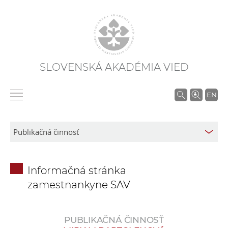
SLOVENSKÁ AKADÉMIA VIED
V
EN
y
h
ľ
a
d
Informačná stránka
á
zamestnankyne SAV
v
a
n
PUBLIKAČNÁ ČINNOSŤ
i