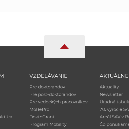
UM
VZDELÁVANIE
AKTUÁLNE
Pre doktorandov
Aktuality
Pre post-doktorandov
Newsletter
Pre vedeckých pracovníkov
Úradná tabuľ
ť
MoRePro
70. výročie S
uktúra
DoktoGrant
Areál SAV v Br
Program Mobility
Čo ponúkam