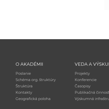
O AKADÉMII
VEDA A VÝSK
Poslanie
Projekty
Schéma org. štruktúry
Konferencie
Štruktúra
Časopisy
Kontakty
Publikačná činnos
Geografická poloha
Výskumná infraštr