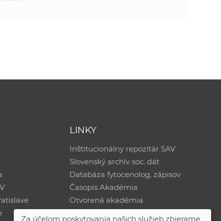
LINKY
Inštitucionálny repozitár SAV
Slovenský archív soc. dát
a
Databáza fytocenolog. zápisov
AV
Časopis Akadémia
atislave
Otvorená akadémia
e
Za účelom poskytovania našich služieb zbierame