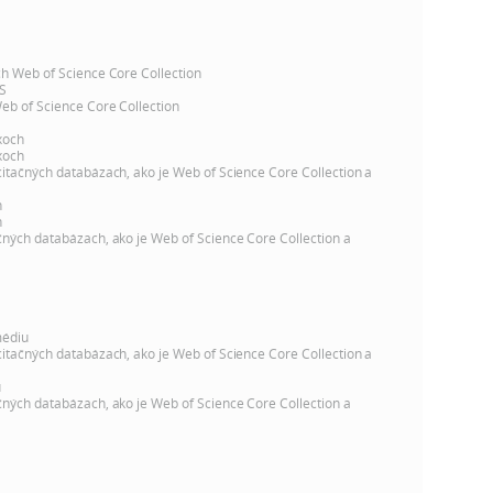
k
o
n
c
ch Web of Science Core Collection
h
S
k
Web of Science Core Collection
S
xoch
A
a
xoch
V
citačných databázach, ako je Web of Science Core Collection a
h
c
h
čných databázach, ako je Web of Science Core Collection a
h
S
médiu
citačných databázach, ako je Web of Science Core Collection a
A
u
čných databázach, ako je Web of Science Core Collection a
V