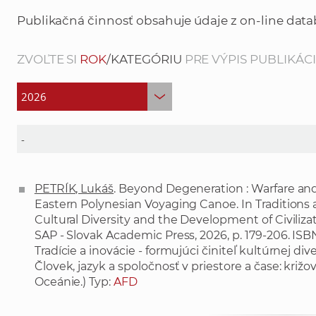
Publikačná činnosť obsahuje údaje z on-line data
ZVOĽTE SI
ROK
/KATEGÓRIU
PRE VÝPIS PUBLIKÁCIÍ
PETRÍK, Lukáš
. Beyond Degeneration : Warfare and
Eastern Polynesian Voyaging Canoe. In Traditions 
Cultural Diversity and the Development of Civilizati
SAP - Slovak Academic Press, 2026, p. 179-206. ISB
Tradície a inovácie - formujúci činiteľ kultúrnej diver
Človek, jazyk a spoločnosť v priestore a čase: križ
Oceánie.) Typ:
AFD