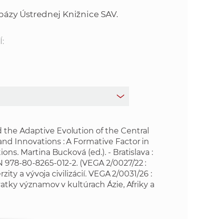
o
v
bázy Ústrednej Knižnice SAV.
n
n
í
:
i
č
k
e
a
c
n
h
a
a
p
 the Adaptive Evolution of the Central
r
and Innovations : A Formative Factor in
s
a
ons. Martina Bucková (ed.). - Bratislava :
c
N 978-80-8265-012-2. (VEGA 2/0027/22 :
t
o
zity a vývoja civilizácií. VEGA 2/0031/26 :
v
ovatky významov v kultúrach Ázie, Afriky a
r
n
í
á