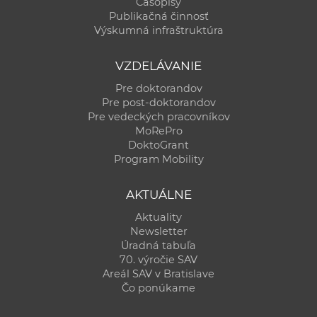
Časopisy
Publikačná činnosť
Výskumná infraštruktúra
VZDELÁVANIE
Pre doktorandov
Pre post-doktorandov
Pre vedeckých pracovníkov
MoRePro
DoktoGrant
Program Mobility
AKTUÁLNE
Aktuality
Newsletter
Úradná tabuľa
70. výročie SAV
Areál SAV v Bratislave
Čo ponúkame