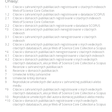
Ohlasy:
a
1.1
Citácie v zahraničných publikáciách registrované v citačných indexoch
c
Web of Science Core Collection
1.2
Citácie v zahraničných publikáciách registrované v databáze SCOPUS
o
2.1
Citácie v domácich publikáciách registrované v citačných indexoch
Web of Science Core Collection
v
2.2
Citácie v domácich publikáciách registrované v databáze SCOPUS
n
*3
Citácie v zahraničných publikáciách neregistrované v citačných
indexoch
í
3.1
Citácie v zahraničných publikáciách neregistrované v citačných
indexoch
k
3.2
Citácie v zahraničných publikáciách registrované v iných vedeckých
o
citačných databázach, ako je Web of Science Core Collection a Scopus
*4
Citácie v domácich publikáciách neregistrované v citačných indexoch
c
4.1
Citácie v domácich publikáciách neregistrované v citačných indexoch
4.2
Citácie v domácich publikáciách registrované v iných vedeckých
h
citačných databázach, ako je Web of Science Core Collection a Scopus
S
5
Recenzie v zahraničných publikáciách
6
Recenzie v domácich publikáciách
A
7
Umelecké kritiky zahraničné
8
Umelecké kritiky domáce
V
9
Reprodukcie umeleckých diel autora v zahraničnej publikácii alebo
médiu
*9
Citácie v zahraničných publikáciách registrované v iných vedeckých
citačných databázach, ako je Web of Science Core Collection a Scopus
10
Reprodukcie umeleckých diel autora domácej publikácii alebo médiu
*10
Citácie v domácich publikáciách registrované v iných vedeckých
citačných databázach, ako je Web of Science Core Collection a Scopus