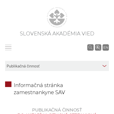
SLOVENSKÁ AKADÉMIA VIED
V
EN
y
h
ľ
a
d
Informačná stránka
á
zamestnankyne SAV
v
a
n
PUBLIKAČNÁ ČINNOSŤ
i