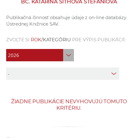
BC. KATARÍNA SITHOVÁ STEFANIOVÁ
e
v
Publikačná činnosť obsahuje údaje z on-line databázy
p
Ústrednej Knižnice SAV.
r
a
ZVOĽTE SI
ROK
/KATEGÓRIU
PRE VÝPIS PUBLIKÁCIÍ:
c
o
v
n
í
č
k
a
ŽIADNE PUBLIKÁCIE NEVYHOVUJÚ TOMUTO
c
KRITÉRIU.
h
a
p
r