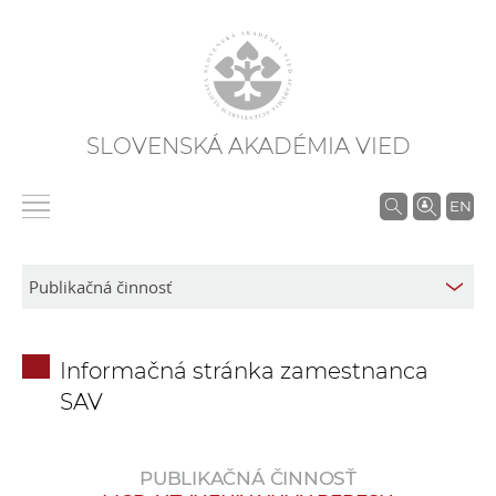
SLOVENSKÁ AKADÉMIA VIED
V
EN
y
h
ľ
a
d
Informačná stránka zamestnanca
á
SAV
v
a
n
PUBLIKAČNÁ ČINNOSŤ
i