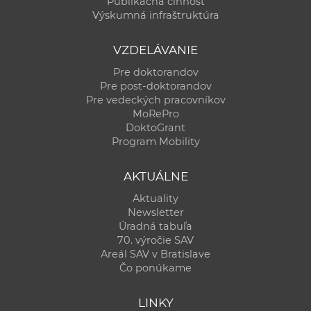
Publikačná činnosť
Výskumná infraštruktúra
VZDELÁVANIE
Pre doktorandov
Pre post-doktorandov
Pre vedeckých pracovníkov
MoRePro
DoktoGrant
Program Mobility
AKTUÁLNE
Aktuality
Newsletter
Úradná tabuľa
70. výročie SAV
Areál SAV v Bratislave
Čo ponúkame
LINKY