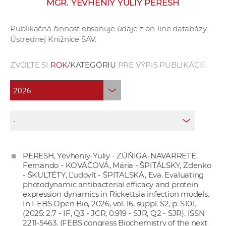
MGR. YEVHENIY YULIY PERESH
e
v
Publikačná činnosť obsahuje údaje z on-line databázy
p
Ústrednej Knižnice SAV.
r
a
ZVOĽTE SI
ROK
/KATEGÓRIU
PRE VÝPIS PUBLIKÁCIÍ:
c
o
v
n
í
č
k
PERESH, Yevheniy-Yuliy - ZÚŇIGA-NAVARRETE,
a
Fernando - KOVÁČOVÁ, Mária - ŠPITÁLSKY, Zdenko
c
- ŠKULTÉTY, Ľudovít - ŠPITALSKÁ, Eva. Evaluating
h
photodynamic antibacterial efficacy and protein
expression dynamics in Rickettsia infection models.
a
In FEBS Open Bio, 2026, vol. 16, suppl. S2, p. S101.
p
(2025: 2.7 - IF, Q3 - JCR, 0.919 - SJR, Q2 - SJR). ISSN
r
2211-5463. (FEBS congress Biochemistry of the next