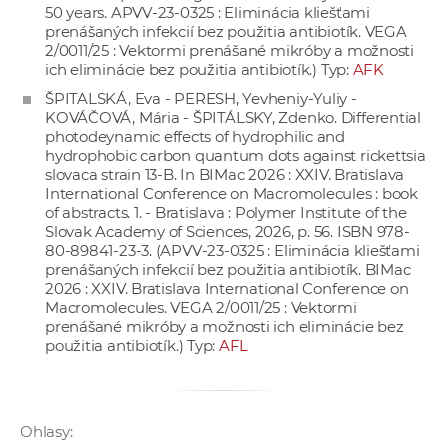
50 years. APVV-23-0325 : Eliminácia kliešťami
a
prenášaných infekcií bez použitia antibiotík. VEGA
c
2/0011/25 : Vektormi prenášané mikróby a možnosti
o
ich eliminácie bez použitia antibiotík.) Typ:
AFK
v
ŠPITALSKÁ, Eva - PERESH, Yevheniy-Yuliy -
n
KOVÁČOVÁ, Mária - ŠPITÁLSKY, Zdenko. Differential
photodeynamic effects of hydrophilic and
í
hydrophobic carbon quantum dots against rickettsia
k
slovaca strain 13-B. In BIMac 2026 : XXIV. Bratislava
o
International Conference on Macromolecules : book
of abstracts. 1. - Bratislava : Polymer Institute of the
c
Slovak Academy of Sciences, 2026, p. 56. ISBN 978-
h
80-89841-23-3. (APVV-23-0325 : Eliminácia kliešťami
S
prenášaných infekcií bez použitia antibiotík. BIMac
2026 : XXIV. Bratislava International Conference on
A
Macromolecules. VEGA 2/0011/25 : Vektormi
V
prenášané mikróby a možnosti ich eliminácie bez
použitia antibiotík.) Typ:
AFL
Ohlasy: