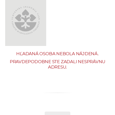
e
v
p
r
a
c
o
v
HĽADANÁ OSOBA NEBOLA NÁJDENÁ.
n
í
PRAVDEPODOBNE STE ZADALI NESPRÁVNU
ADRESU.
č
k
a
c
h
a
p
r