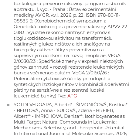
toxikologie a prevence rakoviny : program a sborník
abstraktu. 1. vyd. - Praha : Ústav experimentální
medicíny AV ČR, v.v.i., 2026, p. 22. ISBN 978-80-11-
08885-9. (Xenobiochemické sympozium a
Genetická toxikologie a prevence rakoviny. APVV-22-
0383 : Využitie rekombinantných enzýmov s
tioglukozidázovou aktivitou na transformáciu
rastlinných glukozinolátov a ich analógov na
biologicky aktívne látky s preventívnym a
supresívnym účinkom na rozvoj neoplázie. VEGA
2/0030/23 : Špecifické zmeny v expresii niektorých
génov zahrnuté v rozvoji rezistencie leukemických
buniek voči xenobiotikám. VEGA 2/0150/26 :
Potenciálne cytotoxické účinky prírodných a
syntetických izotiokyanátov v kombinácii s derivátmi
platiny na senzitívne a rezistentné ľudské
leukemické bunky.) Typ:
AFG
YOLDI VERGARA, Alberto* - ŠIMONIČOVÁ, Kristína*
- BERTOVÁ, Anna - SULOVÁ, Zdena - BREIER,
Albert** - IMRICHOVÁ, Denisa**. Isothiocyanates as
Multi-Target Natural Compounds in Leukemia:
Mechanisms, Selectivity, and Therapeutic Potential.
In International Journal of Molecular Sciences, 2026,