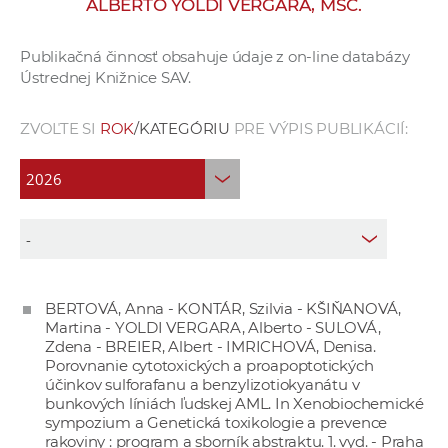
ALBERTO YOLDI VERGARA, MSC.
e
v
Publikačná činnosť obsahuje údaje z on-line databázy
p
Ústrednej Knižnice SAV.
r
a
ZVOĽTE SI
ROK
/KATEGÓRIU
PRE VÝPIS PUBLIKÁCIÍ:
c
o
v
n
í
č
k
BERTOVÁ, Anna - KONTÁR, Szilvia - KŠIŇANOVÁ,
a
Martina - YOLDI VERGARA, Alberto - SULOVÁ,
c
Zdena - BREIER, Albert - IMRICHOVÁ, Denisa.
h
Porovnanie cytotoxických a proapoptotických
účinkov sulforafanu a benzylizotiokyanátu v
a
bunkových líniách ľudskej AML. In Xenobiochemické
p
sympozium a Genetická toxikologie a prevence
r
rakoviny : program a sborník abstraktu. 1. vyd. - Praha