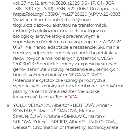
vol. 27, no. 12, art. no. 5620. (2025: 5.6 - IF, Q1 - JCR,
1.316 - SJR, Q1 - SJR). ISSN 1422-0067. Dostupné na:
https://doi.org/10.3390/ijms27125620
(APVV-22-0383 :
Využitie rekombinantných enzýmov s
tioglukozidázovou aktivitou na transformáciu
rastlinných glukozinolátov a ich analógov na
biologicky aktívne látky s preventívnym a
supresívnym účinkom na rozvoj neoplázie. APVV-24-
0167 : Na hranici adaptácie a rezistencie: Skúmanie
stresovej odpovede endoplazmatického retikula v
rakovinových a mikrobiálnych systémoch. VEGA
2/0030/23 : Špecifické zmeny v expresii niektorých
génov zahrnuté v rozvoji rezistencie leukemických
buniek voči xenobiotikám. VEGA 2/0150/26 :
Potenciálne cytotoxické účinky prírodných a
syntetických izotiokyanátov v kombinácii s derivátmi
platiny na senzitívne a rezistentné ľudské
leukemické bunky.) Typ:
ADCA
YOLDI VERGARA, Alberto* - BERTOVÁ, Anna* -
KONTÁR, Szilvia - KŠIŇANOVÁ, Martina -
ŠIMONIČOVÁ, Kristína - ŠIMKOVIČ, Martin -
SULOVÁ, Zdena - BREIER, Albert** - IMRICHOVÁ,
Denisa**. Chlorination of Phenethyl Isothiocyanate