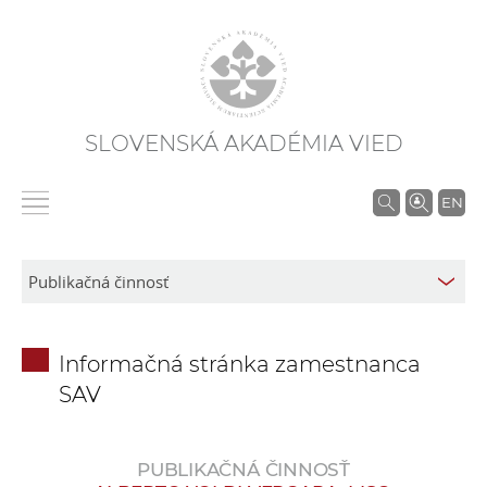
SLOVENSKÁ AKADÉMIA VIED
V
EN
y
h
ľ
a
d
Informačná stránka zamestnanca
á
SAV
v
a
n
PUBLIKAČNÁ ČINNOSŤ
i