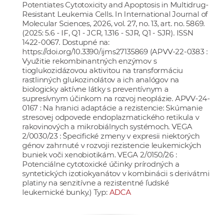
Potentiates Cytotoxicity and Apoptosis in Multidrug-
Resistant Leukemia Cells. In International Journal of
Molecular Sciences, 2026, vol. 27, no. 13, art. no. 5869.
(2025: 5.6 - IF, Q1 - JCR, 1.316 - SJR, Q1 - SJR). ISSN
1422-0067. Dostupné na:
https://doi.org/10.3390/ijms27135869
(APVV-22-0383 :
Využitie rekombinantných enzýmov s
tioglukozidázovou aktivitou na transformáciu
rastlinných glukozinolátov a ich analógov na
biologicky aktívne látky s preventívnym a
supresívnym účinkom na rozvoj neoplázie. APVV-24-
0167 : Na hranici adaptácie a rezistencie: Skúmanie
stresovej odpovede endoplazmatického retikula v
rakovinových a mikrobiálnych systémoch. VEGA
2/0030/23 : Špecifické zmeny v expresii niektorých
génov zahrnuté v rozvoji rezistencie leukemických
buniek voči xenobiotikám. VEGA 2/0150/26 :
Potenciálne cytotoxické účinky prírodných a
syntetických izotiokyanátov v kombinácii s derivátmi
platiny na senzitívne a rezistentné ľudské
leukemické bunky.) Typ:
ADCA