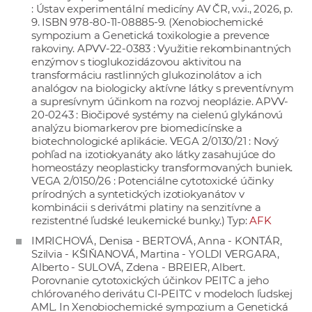
: Ústav experimentální medicíny AV ČR, v.v.i., 2026, p.
a
9. ISBN 978-80-11-08885-9. (Xenobiochemické
c
sympozium a Genetická toxikologie a prevence
o
rakoviny. APVV-22-0383 : Využitie rekombinantných
enzýmov s tioglukozidázovou aktivitou na
v
transformáciu rastlinných glukozinolátov a ich
n
analógov na biologicky aktívne látky s preventívnym
í
a supresívnym účinkom na rozvoj neoplázie. APVV-
20-0243 : Biočipové systémy na cielenú glykánovú
k
analýzu biomarkerov pre biomedicínske a
o
biotechnologické aplikácie. VEGA 2/0130/21 : Nový
c
pohľad na izotiokyanáty ako látky zasahujúce do
h
homeostázy neoplasticky transformovaných buniek.
VEGA 2/0150/26 : Potenciálne cytotoxické účinky
S
prírodných a syntetických izotiokyanátov v
A
kombinácii s derivátmi platiny na senzitívne a
V
rezistentné ľudské leukemické bunky.) Typ:
AFK
IMRICHOVÁ, Denisa - BERTOVÁ, Anna - KONTÁR,
Szilvia - KŠIŇANOVÁ, Martina - YOLDI VERGARA,
Alberto - SULOVÁ, Zdena - BREIER, Albert.
Porovnanie cytotoxických účinkov PEITC a jeho
chlórovaného derivátu Cl-PEITC v modeloch ľudskej
AML. In Xenobiochemické sympozium a Genetická