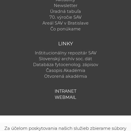
Newsletter
Úradná tabuľa
70. výročie SAV
Areál SAV v Bratislave
Čo ponúkame
LINKY
Inštitucionálny repozitár SAV
Slovenský archív soc. dát
Databáza fytocenolog. zápisov
Časopis Akadémia
Otvorená akadémia
INTRANET
WEBMAIL
Za účelom poskytovania našich služieb zbierame súbory