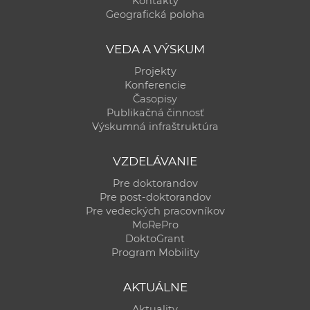
Kontakty
a
Geografická poloha
c
o
VEDA A VÝSKUM
v
Projekty
n
Konferencie
í
Časopisy
Publikačná činnosť
k
Výskumná infraštruktúra
o
c
VZDELÁVANIE
h
Pre doktorandov
S
Pre post-doktorandov
A
Pre vedeckých pracovníkov
V
MoRePro
DoktoGrant
Program Mobility
AKTUÁLNE
Aktuality