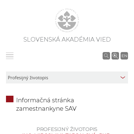
SLOVENSKÁ AKADÉMIA VIED
V
EN
y
h
ľ
a
d
Informačná stránka
á
zamestnankyne SAV
v
a
n
PROFESIJNÝ ŽIVOTOPIS
i