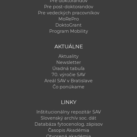
Pre doktorandov
Pre post-doktorandov
Pre vedeckých pracovníkov
MoRePro
DoktoGrant
Program Mobility
AKTUÁLNE
Aktuality
Newsletter
Úradná tabuľa
70. výročie SAV
Areál SAV v Bratislave
Čo ponúkame
LINKY
Inštitucionálny repozitár SAV
Slovenský archív soc. dát
Databáza fytocenolog. zápisov
Časopis Akadémia
Otvorená akadémia