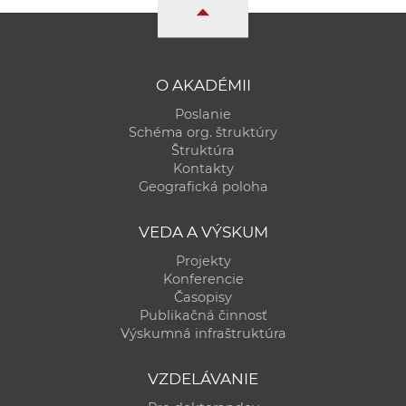
a
c
o
v
O AKADÉMII
n
Poslanie
í
Schéma org. štruktúry
k
Štruktúra
Kontakty
o
Geografická poloha
c
h
VEDA A VÝSKUM
S
Projekty
A
Konferencie
V
Časopisy
Publikačná činnosť
Výskumná infraštruktúra
VZDELÁVANIE