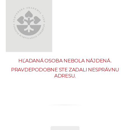
e
v
p
r
a
c
o
v
HĽADANÁ OSOBA NEBOLA NÁJDENÁ.
n
í
PRAVDEPODOBNE STE ZADALI NESPRÁVNU
ADRESU.
č
k
a
c
h
a
p
r