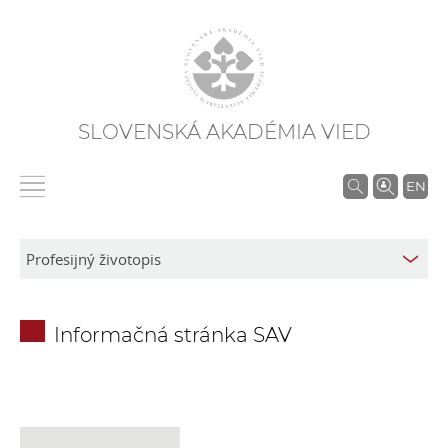
SLOVENSKÁ AKADÉMIA VIED
V
EN
y
h
ľ
a
d
Informačná stránka SAV
á
v
a
n
i