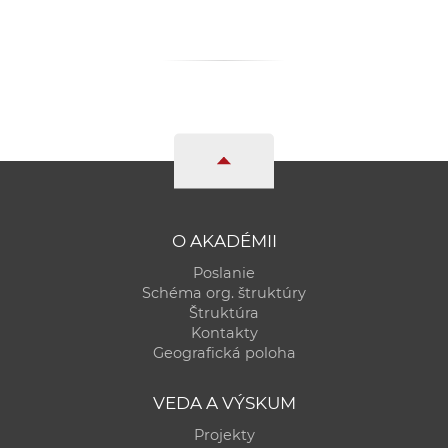
a
c
o
v
n
í
k
o
c
O AKADÉMII
h
S
Poslanie
A
Schéma org. štruktúry
Štruktúra
V
Kontakty
Geografická poloha
VEDA A VÝSKUM
Projekty