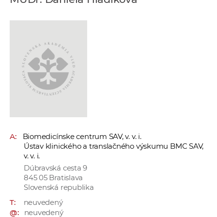
e
v
p
r
a
c
o
v
n
í
č
A:
Biomedicínske centrum SAV, v. v. i.
k
Ústav klinického a translačného výskumu BMC SAV,
a
v. v. i.
c
Dúbravská cesta 9
h
845 05 Bratislava
Slovenská republika
a
p
T:
neuvedený
r
@:
neuvedený