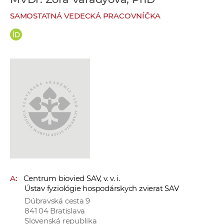
e
SAMOSTATNÁ VEDECKÁ PRACOVNÍČKA
v
p
r
a
c
o
v
n
í
č
k
a
c
A:
Centrum biovied SAV, v. v. i.
h
Ústav fyziológie hospodárskych zvierat SAV
a
Dúbravská cesta 9
p
841 04 Bratislava
r
Slovenská republika