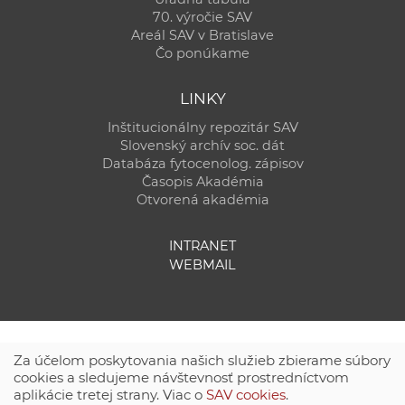
70. výročie SAV
Areál SAV v Bratislave
Čo ponúkame
LINKY
Inštitucionálny repozitár SAV
Slovenský archív soc. dát
Databáza fytocenolog. zápisov
Časopis Akadémia
Otvorená akadémia
INTRANET
WEBMAIL
Za účelom poskytovania našich služieb zbierame súbory
cookies a sledujeme návštevnosť prostredníctvom
aplikácie tretej strany. Viac o
SAV cookies
.