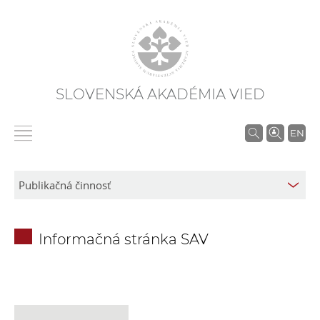
SLOVENSKÁ AKADÉMIA VIED
V
EN
y
h
ľ
a
d
Informačná stránka SAV
á
v
a
n
i