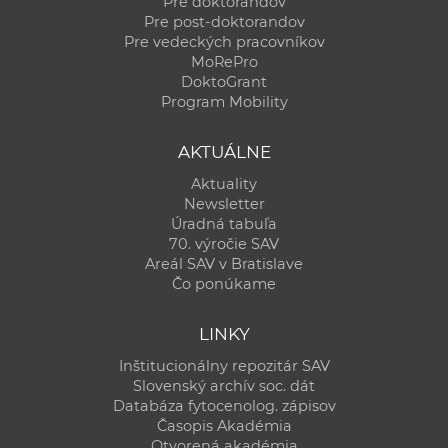
Pre doktorandov
Pre post-doktorandov
Pre vedeckých pracovníkov
MoRePro
DoktoGrant
Program Mobility
AKTUÁLNE
Aktuality
Newsletter
Úradná tabuľa
70. výročie SAV
Areál SAV v Bratislave
Čo ponúkame
LINKY
Inštitucionálny repozitár SAV
Slovenský archív soc. dát
Databáza fytocenolog. zápisov
Časopis Akadémia
Otvorená akadémia