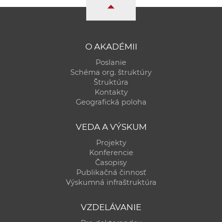
a
c
o
v
O AKADÉMII
n
Poslanie
í
Schéma org. štruktúry
k
Štruktúra
Kontakty
o
Geografická poloha
c
h
VEDA A VÝSKUM
S
Projekty
A
Konferencie
V
Časopisy
Publikačná činnosť
Výskumná infraštruktúra
VZDELÁVANIE