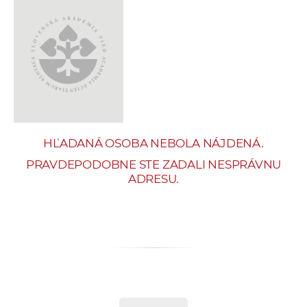
e
v
p
r
a
c
o
v
HĽADANÁ OSOBA NEBOLA NÁJDENÁ.
n
í
PRAVDEPODOBNE STE ZADALI NESPRÁVNU
ADRESU.
č
k
a
c
h
a
p
r