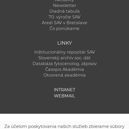
Newsletter
Úradná tabuľa
70. výročie SAV
Areál SAV v Bratislave
Čo ponúkame
LINKY
Inštitucionálny repozitár SAV
Slovenský archív soc. dát
Databáza fytocenolog. zápisov
Časopis Akadémia
Otvorená akadémia
INTRANET
WEBMAIL
Za účelom poskytovania našich služieb zbierame súbory