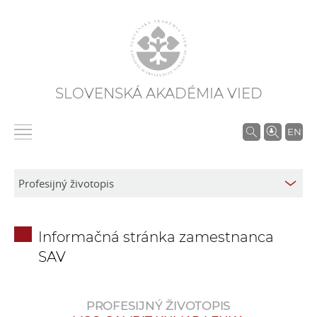
SLOVENSKÁ AKADÉMIA VIED
V
EN
y
h
ľ
a
d
Informačná stránka zamestnanca
á
SAV
v
a
n
PROFESIJNÝ ŽIVOTOPIS
i