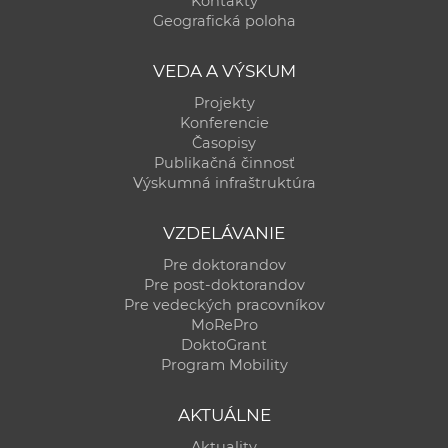
Kontakty
a
Geografická poloha
c
o
VEDA A VÝSKUM
v
Projekty
n
Konferencie
í
Časopisy
Publikačná činnosť
k
Výskumná infraštruktúra
o
c
VZDELÁVANIE
h
Pre doktorandov
S
Pre post-doktorandov
A
Pre vedeckých pracovníkov
V
MoRePro
DoktoGrant
Program Mobility
AKTUÁLNE
Aktuality