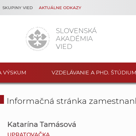
SKUPINY VIED
AKTUÁLNE ODKAZY
SLOVENSKÁ
AKADÉMIA
VIED
A VÝSKUM
VZDELÁVANIE A PHD. ŠTÚDIU
Informačná stránka zamestnan
Katarína Tamásová
UPRATOVAČKA