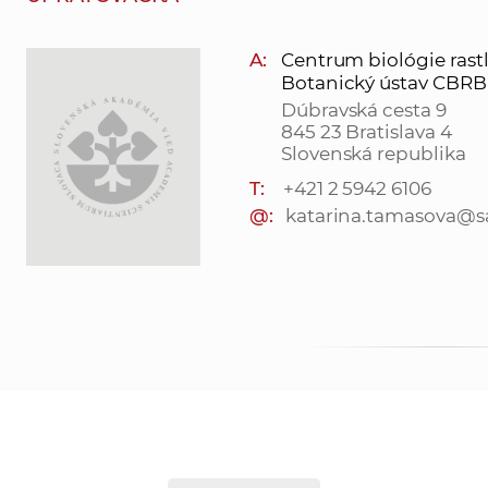
A:
Centrum biológie rastlín
Botanický ústav CBRB SA
Dúbravská cesta 9
845 23 Bratislava 4
Slovenská republika
T:
+421 2 5942 6106
@:
katarina.tamasova@s