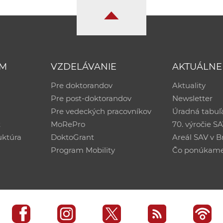
UM
VZDELÁVANIE
AKTUÁLNE
Pre doktorandov
Aktuality
Pre post-doktorandov
Newsletter
Pre vedeckých pracovníkov
Úradná tabuľ
ť
MoRePro
70. výročie S
uktúra
DoktoGrant
Areál SAV v Br
Program Mobility
Čo ponúkam