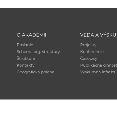
O AKADÉMII
VEDA A VÝSK
Poslanie
Projekty
Schéma org. štruktúry
Konferencie
Štruktúra
Časopisy
Kontakty
Publikačná činnos
Geografická poloha
Výskumná infraštr