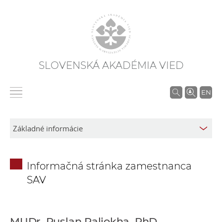
SLOVENSKÁ AKADÉMIA VIED
V
EN
y
h
ľ
a
d
Informačná stránka zamestnanca
á
SAV
v
a
n
i
MUDr. Ruslan Paliokha, PhD.