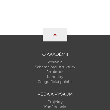
a
c
o
v
n
í
k
o
c
O AKADÉMII
h
Poslanie
S
Schéma org. štruktúry
A
Štruktúra
Kontakty
V
Geografická poloha
VEDA A VÝSKUM
Projekty
Konferencie