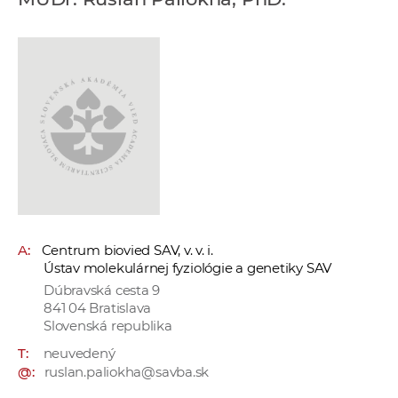
e
v
p
r
a
c
o
v
n
í
č
A:
Centrum biovied SAV, v. v. i.
k
Ústav molekulárnej fyziológie a genetiky SAV
a
Dúbravská cesta 9
c
841 04 Bratislava
h
Slovenská republika
a
T:
neuvedený
p
@:
ruslan.paliokha@savba.sk
r