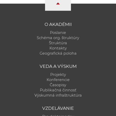
a
c
o
v
O AKADÉMII
n
Poslanie
í
Schéma org. štruktúry
k
Štruktúra
Kontakty
o
Geografická poloha
c
h
VEDA A VÝSKUM
S
Projekty
A
Konferencie
V
Časopisy
Publikačná činnosť
Výskumná infraštruktúra
VZDELÁVANIE