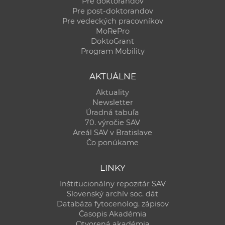
Pre doktorandov
Pre post-doktorandov
Pre vedeckých pracovníkov
MoRePro
DoktoGrant
Program Mobility
AKTUÁLNE
Aktuality
Newsletter
Úradná tabuľa
70. výročie SAV
Areál SAV v Bratislave
Čo ponúkame
LINKY
Inštitucionálny repozitár SAV
Slovenský archív soc. dát
Databáza fytocenolog. zápisov
Časopis Akadémia
Otvorená akadémia