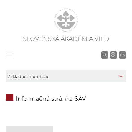
SLOVENSKÁ AKADÉMIA VIED
V
EN
y
h
ľ
a
d
Informačná stránka SAV
á
v
a
n
i