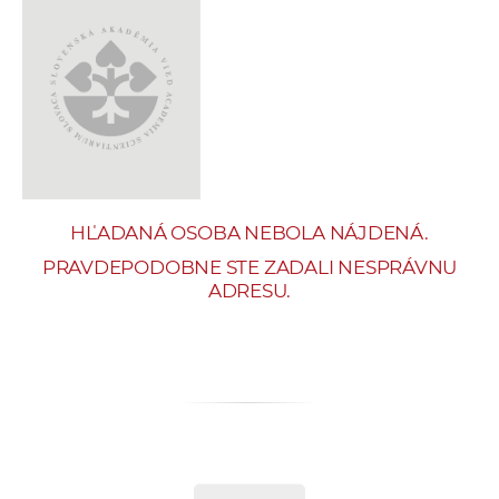
e
v
p
r
a
c
o
v
HĽADANÁ OSOBA NEBOLA NÁJDENÁ.
n
í
PRAVDEPODOBNE STE ZADALI NESPRÁVNU
ADRESU.
č
k
a
c
h
a
p
r