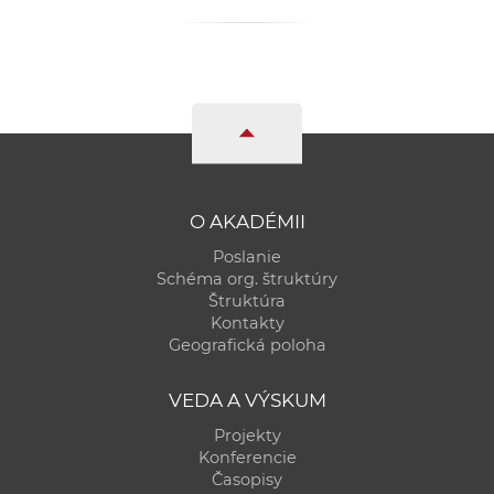
a
c
o
v
n
í
k
o
O AKADÉMII
c
Poslanie
h
Schéma org. štruktúry
S
Štruktúra
A
Kontakty
Geografická poloha
V
VEDA A VÝSKUM
Projekty
Konferencie
Časopisy