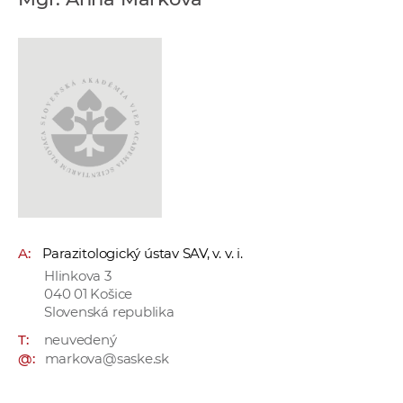
e
v
p
r
a
c
o
v
n
í
č
A:
Parazitologický ústav SAV, v. v. i.
k
Hlinkova 3
a
040 01 Košice
c
Slovenská republika
h
T:
neuvedený
a
@:
markova@saske.sk
p
r