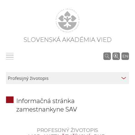
SLOVENSKÁ AKADÉMIA VIED
V
EN
y
h
ľ
a
d
Informačná stránka
á
zamestnankyne SAV
v
a
n
PROFESIJNÝ ŽIVOTOPIS
i