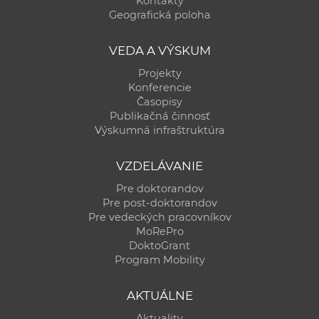
Kontakty
a
Geografická poloha
c
o
VEDA A VÝSKUM
v
Projekty
n
Konferencie
í
Časopisy
Publikačná činnosť
k
Výskumná infraštruktúra
o
c
VZDELÁVANIE
h
Pre doktorandov
S
Pre post-doktorandov
A
Pre vedeckých pracovníkov
V
MoRePro
DoktoGrant
Program Mobility
AKTUÁLNE
Aktuality