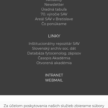
Newsletter
Úradná tabuľa
70. výročie SAV
Areál SAV v Bratislave
Čo ponúkame
LINKY
Inštitucionálny repozitár SAV
Slovenský archív soc. dát
Databáza fytocenolog. zápisov
Časopis Akadémia
Otvorená akadémia
INTRANET
WEBMAIL
Za účelom poskytovania našich služieb zbierame súbory