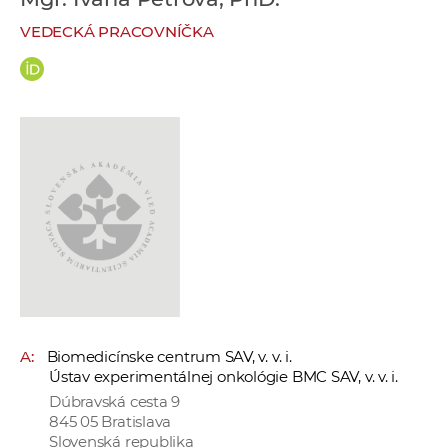
e
VEDECKÁ PRACOVNÍČKA
v
p
r
a
c
o
v
n
í
č
k
a
c
A:
Biomedicínske centrum SAV, v. v. i.
h
Ústav experimentálnej onkológie BMC SAV, v. v. i.
a
Dúbravská cesta 9
p
845 05 Bratislava
r
Slovenská republika