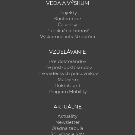
VEDA A VÝSKUM
Projekty
Konferencie
Časopisy
Publikačná činnosť
Výskumná infraštruktúra
VZDELÁVANIE
Pre doktorandov
Pre post-doktorandov
Pre vedeckých pracovníkov
MoRePro
DoktoGrant
Program Mobility
AKTUÁLNE
Aktuality
Newsletter
Úradná tabuľa
70. výročie SAV