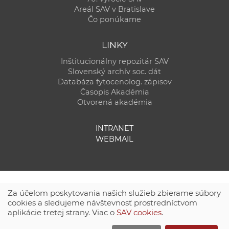
Areál SAV v Bratislave
Čo ponúkame
LINKY
Inštitucionálny repozitár SAV
Slovenský archív soc. dát
Databáza fytocenolog. zápisov
Časopis Akadémia
Otvorená akadémia
INTRANET
WEBMAIL
Za účelom poskytovania našich služieb zbierame súbory
cookies a sledujeme návštevnosť prostredníctvom
aplikácie tretej strany. Viac o
SAV cookies
.
Technická podpora:
CSČ SAV, v. v. i. - Výpočtové stredisko SAV