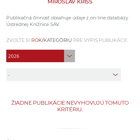
MIROSLAV KRIŠŠ
e
v
Publikačná činnosť obsahuje údaje z on-line databázy
p
Ústrednej Knižnice SAV.
r
a
ZVOĽTE SI
ROK
/KATEGÓRIU
PRE VÝPIS PUBLIKÁCIÍ:
c
o
v
n
í
č
k
a
ŽIADNE PUBLIKÁCIE NEVYHOVUJÚ TOMUTO
c
KRITÉRIU.
h
a
p
r