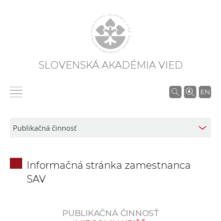
SLOVENSKÁ AKADÉMIA VIED
V
EN
y
h
ľ
a
d
Informačná stránka zamestnanca
á
SAV
v
a
n
PUBLIKAČNÁ ČINNOSŤ
i