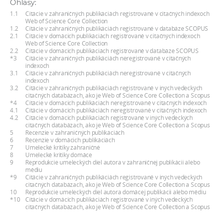
Ohlasy:
a
1.1
Citácie v zahraničných publikáciách registrované v citačných indexoch
c
Web of Science Core Collection
1.2
Citácie v zahraničných publikáciách registrované v databáze SCOPUS
o
2.1
Citácie v domácich publikáciách registrované v citačných indexoch
Web of Science Core Collection
v
2.2
Citácie v domácich publikáciách registrované v databáze SCOPUS
n
*3
Citácie v zahraničných publikáciách neregistrované v citačných
indexoch
í
3.1
Citácie v zahraničných publikáciách neregistrované v citačných
indexoch
k
3.2
Citácie v zahraničných publikáciách registrované v iných vedeckých
o
citačných databázach, ako je Web of Science Core Collection a Scopus
*4
Citácie v domácich publikáciách neregistrované v citačných indexoch
c
4.1
Citácie v domácich publikáciách neregistrované v citačných indexoch
4.2
Citácie v domácich publikáciách registrované v iných vedeckých
h
citačných databázach, ako je Web of Science Core Collection a Scopus
S
5
Recenzie v zahraničných publikáciách
6
Recenzie v domácich publikáciách
A
7
Umelecké kritiky zahraničné
8
Umelecké kritiky domáce
V
9
Reprodukcie umeleckých diel autora v zahraničnej publikácii alebo
médiu
*9
Citácie v zahraničných publikáciách registrované v iných vedeckých
citačných databázach, ako je Web of Science Core Collection a Scopus
10
Reprodukcie umeleckých diel autora domácej publikácii alebo médiu
*10
Citácie v domácich publikáciách registrované v iných vedeckých
citačných databázach, ako je Web of Science Core Collection a Scopus