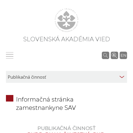
SLOVENSKÁ AKADÉMIA VIED
V
EN
y
h
ľ
a
d
Informačná stránka
á
zamestnankyne SAV
v
a
n
PUBLIKAČNÁ ČINNOSŤ
i