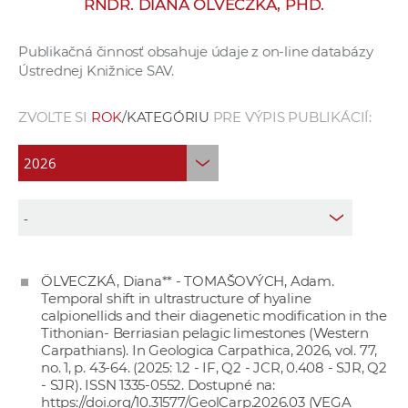
RNDR. DIANA ÖLVECZKÁ, PHD.
e
v
Publikačná činnosť obsahuje údaje z on-line databázy
p
Ústrednej Knižnice SAV.
r
a
ZVOĽTE SI
ROK
/KATEGÓRIU
PRE VÝPIS PUBLIKÁCIÍ:
c
o
v
n
í
č
k
ÖLVECZKÁ, Diana** - TOMAŠOVÝCH, Adam.
a
Temporal shift in ultrastructure of hyaline
c
calpionellids and their diagenetic modification in the
h
Tithonian- Berriasian pelagic limestones (Western
Carpathians). In Geologica Carpathica, 2026, vol. 77,
a
no. 1, p. 43-64. (2025: 1.2 - IF, Q2 - JCR, 0.408 - SJR, Q2
p
- SJR). ISSN 1335-0552. Dostupné na:
r
https://doi.org/10.31577/GeolCarp.2026.03
(VEGA