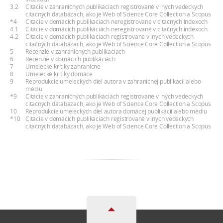
3.2
Citácie v zahraničných publikáciách registrované v iných vedeckých
citačných databázach, ako je Web of Science Core Collection a Scopus
*4
Citácie v domácich publikáciách neregistrované v citačných indexoch
4.1
Citácie v domácich publikáciách neregistrované v citačných indexoch
4.2
Citácie v domácich publikáciách registrované v iných vedeckých
citačných databázach, ako je Web of Science Core Collection a Scopus
5
Recenzie v zahraničných publikáciách
6
Recenzie v domácich publikáciách
7
Umelecké kritiky zahraničné
8
Umelecké kritiky domáce
9
Reprodukcie umeleckých diel autora v zahraničnej publikácii alebo
médiu
*9
Citácie v zahraničných publikáciách registrované v iných vedeckých
citačných databázach, ako je Web of Science Core Collection a Scopus
10
Reprodukcie umeleckých diel autora domácej publikácii alebo médiu
*10
Citácie v domácich publikáciách registrované v iných vedeckých
citačných databázach, ako je Web of Science Core Collection a Scopus