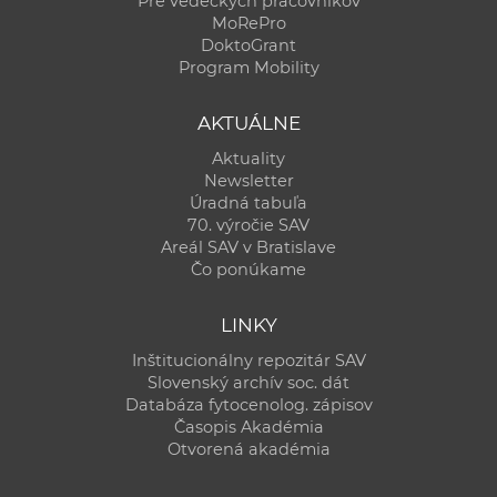
Pre vedeckých pracovníkov
MoRePro
DoktoGrant
Program Mobility
AKTUÁLNE
Aktuality
Newsletter
Úradná tabuľa
70. výročie SAV
Areál SAV v Bratislave
Čo ponúkame
LINKY
Inštitucionálny repozitár SAV
Slovenský archív soc. dát
Databáza fytocenolog. zápisov
Časopis Akadémia
Otvorená akadémia