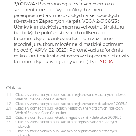
2/0012/24 : Biochronológia fosílnych eventov a
a
sedimentárne archívy globálnych zmien
c
paleoprostredia v mezozoických a kenozoických
o
súvrstviach Západných Karpát. VEGA 2/0106/23 :
Účinky klimatických zmien na veľkostnú štruktúru
v
bentických spoločenstiev a ich odlíšenie od
n
tafonomických účinkov vo fosílnom zázname
í
(spodná jura, titón, miocénne klimatické optimum,
holocén). APVV-22-0523 : Porovnávacia tafonómia
k
mikro- and makrobezstavovcov: stopovanie intenzity
o
tafonomicky-aktívnej zóny v čase.) Typ:
ADDA
c
h
S
Ohlasy:
A
1.1
Citácie v zahraničných publikáciách registrované v citačných indexoch
V
Web of Science Core Collection
1.2
Citácie v zahraničných publikáciách registrované v databáze SCOPUS
2.1
Citácie v domácich publikáciách registrované v citačných indexoch
Web of Science Core Collection
2.2
Citácie v domácich publikáciách registrované v databáze SCOPUS
*3
Citácie v zahraničných publikáciách neregistrované v citačných
indexoch
3.1
Citácie v zahraničných publikáciách neregistrované v citačných
indexoch