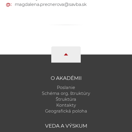
@:
magdalena.precnerova@savba.sk
a
c
o
v
n
í
k
o
c
h
O AKADÉMII
S
A
Poslanie
V
Schéma org. štruktúry
Štruktúra
Kontakty
Geografická poloha
VEDA A VÝSKUM