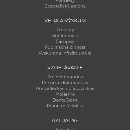
Kontakty
a
Geografická poloha
c
o
VEDA A VÝSKUM
v
Projekty
n
Konferencie
í
Časopisy
Publikačná činnosť
k
Výskumná infraštruktúra
o
c
VZDELÁVANIE
h
Pre doktorandov
S
Pre post-doktorandov
A
Pre vedeckých pracovníkov
V
MoRePro
DoktoGrant
Program Mobility
AKTUÁLNE
Aktuality