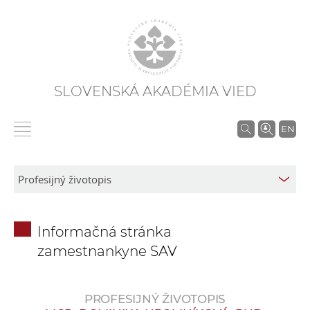
SLOVENSKÁ AKADÉMIA VIED
V
EN
y
h
ľ
a
d
Informačná stránka
á
zamestnankyne SAV
v
a
n
PROFESIJNÝ ŽIVOTOPIS
i