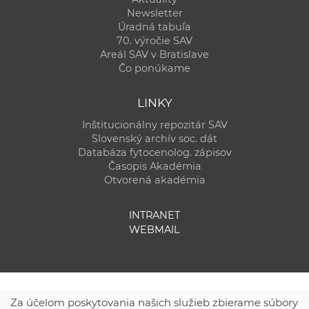
Newsletter
Úradná tabuľa
70. výročie SAV
Areál SAV v Bratislave
Čo ponúkame
LINKY
Inštitucionálny repozitár SAV
Slovenský archív soc. dát
Databáza fytocenolog. zápisov
Časopis Akadémia
Otvorená akadémia
INTRANET
WEBMAIL
Za účelom poskytovania našich služieb zbierame súbory