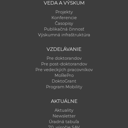
VEDA A VÝSKUM
Projekty
Konferencie
Časopisy
Publikačná činnosť
Výskumná infraštruktúra
VZDELÁVANIE
Pre doktorandov
Pre post-doktorandov
Pre vedeckých pracovníkov
MoRePro
DoktoGrant
Program Mobility
AKTUÁLNE
Aktuality
Newsletter
Úradná tabuľa
70. výročie SAV