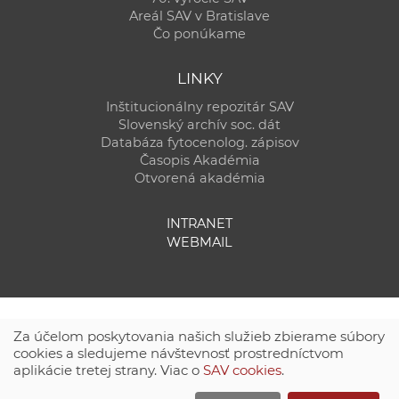
Areál SAV v Bratislave
Čo ponúkame
LINKY
Inštitucionálny repozitár SAV
Slovenský archív soc. dát
Databáza fytocenolog. zápisov
Časopis Akadémia
Otvorená akadémia
INTRANET
WEBMAIL
Za účelom poskytovania našich služieb zbierame súbory
cookies a sledujeme návštevnosť prostredníctvom
aplikácie tretej strany. Viac o
SAV cookies
.
Technická podpora:
CSČ SAV, v. v. i. - Výpočtové stredisko SAV