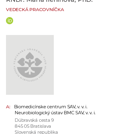
e
VEDECKÁ PRACOVNÍČKA
v
p
r
a
c
o
v
n
í
č
k
a
c
A:
Biomedicínske centrum SAV, v. v. i.
h
Neurobiologický ústav BMC SAV, v. v. i.
a
Dúbravská cesta 9
p
845 05 Bratislava
r
Slovenská republika