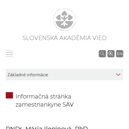
SLOVENSKÁ AKADÉMIA VIED
V
EN
y
h
ľ
a
d
Informačná stránka
á
zamestnankyne SAV
v
a
n
i
RNDr. Mária Ileninová, PhD.