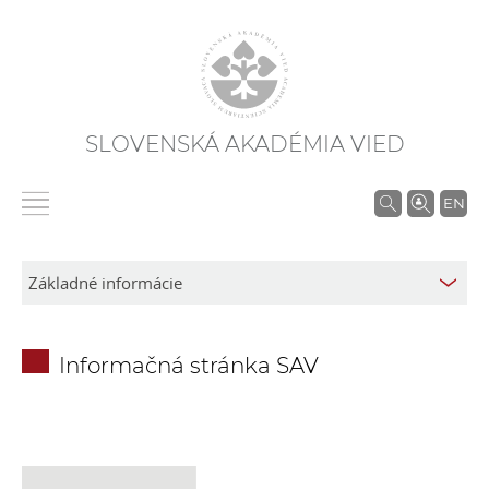
SLOVENSKÁ AKADÉMIA VIED
V
EN
y
h
ľ
a
d
Informačná stránka SAV
á
v
a
n
i