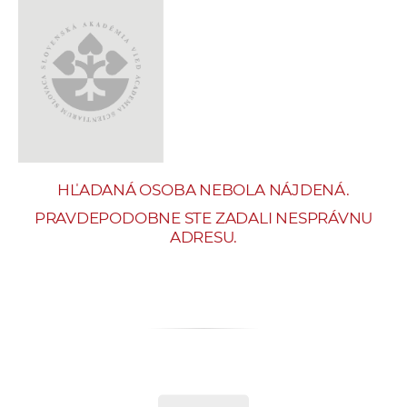
e
v
p
r
a
c
o
v
HĽADANÁ OSOBA NEBOLA NÁJDENÁ.
n
í
PRAVDEPODOBNE STE ZADALI NESPRÁVNU
ADRESU.
č
k
a
c
h
a
p
r