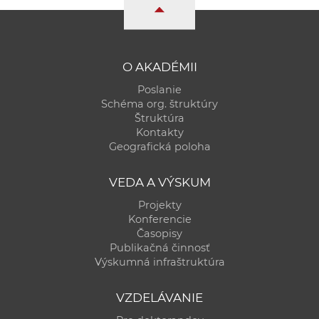
a
c
o
v
O AKADÉMII
n
Poslanie
í
Schéma org. štruktúry
k
Štruktúra
Kontakty
o
Geografická poloha
c
h
VEDA A VÝSKUM
S
Projekty
A
Konferencie
V
Časopisy
Publikačná činnosť
Výskumná infraštruktúra
VZDELÁVANIE