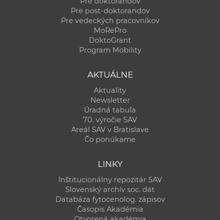
Pre doktorandov
Pre post-doktorandov
Pre vedeckých pracovníkov
MoRePro
DoktoGrant
Program Mobility
AKTUÁLNE
Aktuality
Newsletter
Úradná tabuľa
70. výročie SAV
Areál SAV v Bratislave
Čo ponúkame
LINKY
Inštitucionálny repozitár SAV
Slovenský archív soc. dát
Databáza fytocenolog. zápisov
Časopis Akadémia
Otvorená akadémia