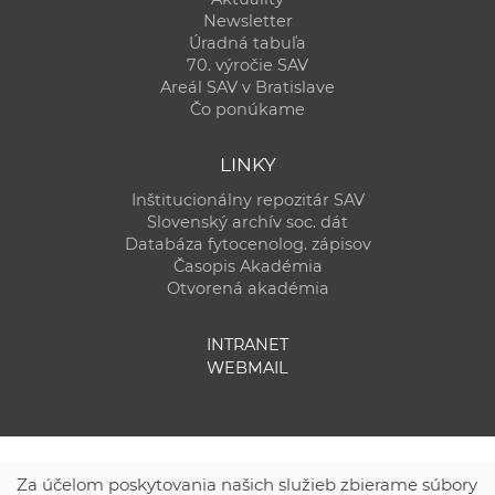
Newsletter
Úradná tabuľa
70. výročie SAV
Areál SAV v Bratislave
Čo ponúkame
LINKY
Inštitucionálny repozitár SAV
Slovenský archív soc. dát
Databáza fytocenolog. zápisov
Časopis Akadémia
Otvorená akadémia
INTRANET
WEBMAIL
Za účelom poskytovania našich služieb zbierame súbory