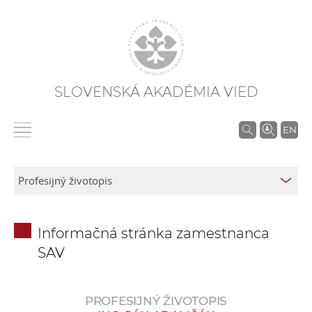
SLOVENSKÁ AKADÉMIA VIED
V
EN
y
h
ľ
a
d
Informačná stránka zamestnanca
á
SAV
v
a
n
PROFESIJNÝ ŽIVOTOPIS
i