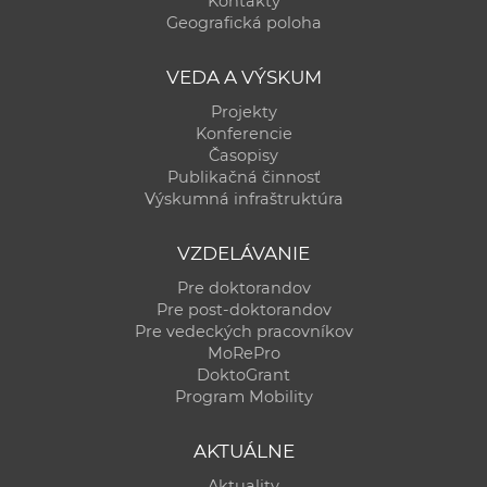
Kontakty
a
Geografická poloha
c
o
VEDA A VÝSKUM
v
Projekty
n
Konferencie
í
Časopisy
Publikačná činnosť
k
Výskumná infraštruktúra
o
c
VZDELÁVANIE
h
Pre doktorandov
S
Pre post-doktorandov
A
Pre vedeckých pracovníkov
V
MoRePro
DoktoGrant
Program Mobility
AKTUÁLNE
Aktuality