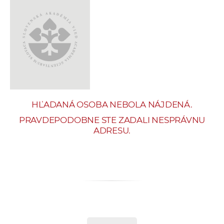
e
v
p
r
a
c
o
v
HĽADANÁ OSOBA NEBOLA NÁJDENÁ.
n
í
PRAVDEPODOBNE STE ZADALI NESPRÁVNU
ADRESU.
č
k
a
c
h
a
p
r