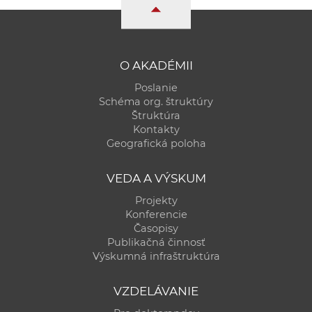
a
c
o
v
O AKADÉMII
n
Poslanie
í
Schéma org. štruktúry
k
Štruktúra
Kontakty
o
Geografická poloha
c
h
VEDA A VÝSKUM
S
Projekty
A
Konferencie
V
Časopisy
Publikačná činnosť
Výskumná infraštruktúra
VZDELÁVANIE