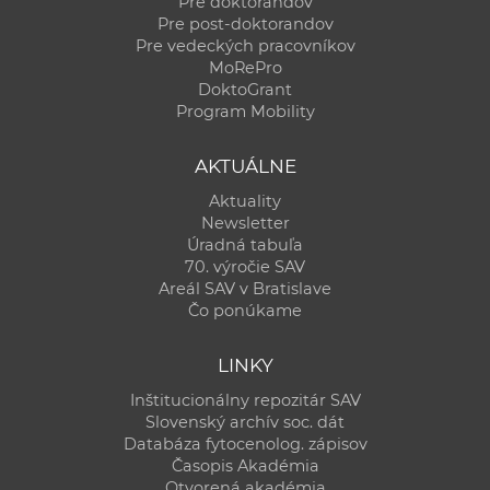
Pre doktorandov
Pre post-doktorandov
Pre vedeckých pracovníkov
MoRePro
DoktoGrant
Program Mobility
AKTUÁLNE
Aktuality
Newsletter
Úradná tabuľa
70. výročie SAV
Areál SAV v Bratislave
Čo ponúkame
LINKY
Inštitucionálny repozitár SAV
Slovenský archív soc. dát
Databáza fytocenolog. zápisov
Časopis Akadémia
Otvorená akadémia