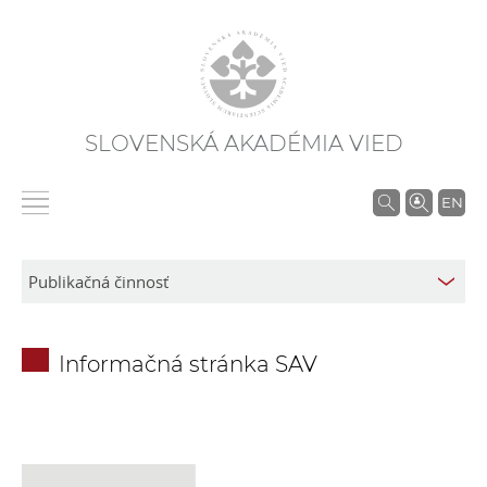
SLOVENSKÁ AKADÉMIA VIED
V
EN
y
h
ľ
a
d
Informačná stránka SAV
á
v
a
n
i