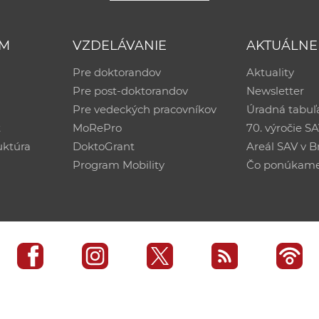
UM
VZDELÁVANIE
AKTUÁLNE
Pre doktorandov
Aktuality
Pre post-doktorandov
Newsletter
Pre vedeckých pracovníkov
Úradná tabuľ
ť
MoRePro
70. výročie S
uktúra
DoktoGrant
Areál SAV v Br
Program Mobility
Čo ponúkam
edisko SAV