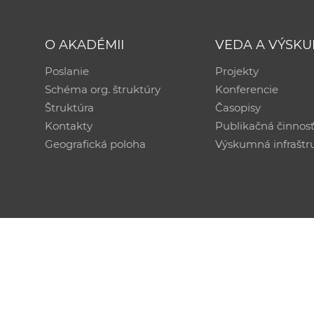
O AKADÉMII
VEDA A VÝSK
Poslanie
Projekty
Schéma org. štruktúry
Konferencie
Štruktúra
Časopisy
Kontakty
Publikačná činnos
Geografická poloha
Výskumná infraštr
Technická podpora:
CSČ SAV, v. v. i. - Výpočtové str