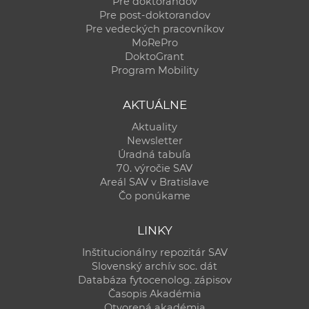
Pre doktorandov
Pre post-doktorandov
Pre vedeckých pracovníkov
MoRePro
DoktoGrant
Program Mobility
AKTUÁLNE
Aktuality
Newsletter
Úradná tabuľa
70. výročie SAV
Areál SAV v Bratislave
Čo ponúkame
LINKY
Inštitucionálny repozitár SAV
Slovenský archív soc. dát
Databáza fytocenolog. zápisov
Časopis Akadémia
Otvorená akadémia