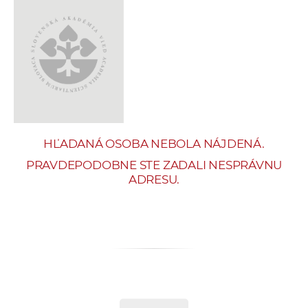
e
v
p
r
a
c
o
v
HĽADANÁ OSOBA NEBOLA NÁJDENÁ.
n
í
PRAVDEPODOBNE STE ZADALI NESPRÁVNU
ADRESU.
č
k
a
c
h
a
p
r