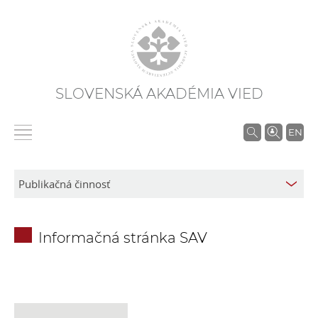
SLOVENSKÁ AKADÉMIA VIED
V
EN
y
h
ľ
a
d
Informačná stránka SAV
á
v
a
n
i