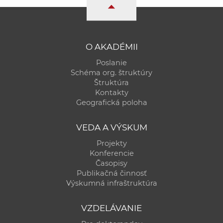
a
c
o
v
O AKADÉMII
n
Poslanie
í
Schéma org. štruktúry
k
Štruktúra
Kontakty
o
Geografická poloha
c
h
VEDA A VÝSKUM
S
Projekty
A
Konferencie
V
Časopisy
Publikačná činnosť
Výskumná infraštruktúra
VZDELÁVANIE