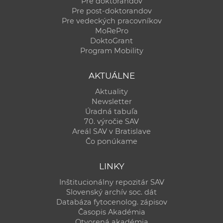
Pre doktorandov
Pre post-doktorandov
Pre vedeckých pracovníkov
MoRePro
DoktoGrant
Program Mobility
AKTUÁLNE
Aktuality
Newsletter
Úradná tabuľa
70. výročie SAV
Areál SAV v Bratislave
Čo ponúkame
LINKY
Inštitucionálny repozitár SAV
Slovenský archív soc. dát
Databáza fytocenolog. zápisov
Časopis Akadémia
Otvorená akadémia