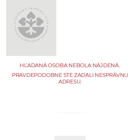
e
v
p
r
a
c
o
v
HĽADANÁ OSOBA NEBOLA NÁJDENÁ.
n
í
PRAVDEPODOBNE STE ZADALI NESPRÁVNU
ADRESU.
č
k
a
c
h
a
p
r