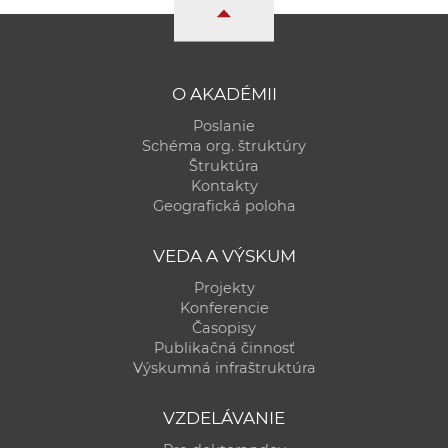
a
c
o
v
O AKADÉMII
n
Poslanie
í
Schéma org. štruktúry
k
Štruktúra
Kontakty
o
Geografická poloha
c
h
VEDA A VÝSKUM
S
Projekty
A
Konferencie
V
Časopisy
Publikačná činnosť
Výskumná infraštruktúra
VZDELÁVANIE