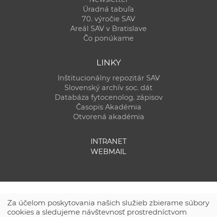
Úradná tabuľa
70. výročie SAV
Areál SAV v Bratislave
Čo ponúkame
LINKY
Inštitucionálny repozitár SAV
Slovenský archív soc. dát
Databáza fytocenolog. zápisov
Časopis Akadémia
Otvorená akadémia
INTRANET
WEBMAIL
Za účelom poskytovania našich služieb zbierame súbory
cookies a sledujeme návštevnosť prostredníctvom