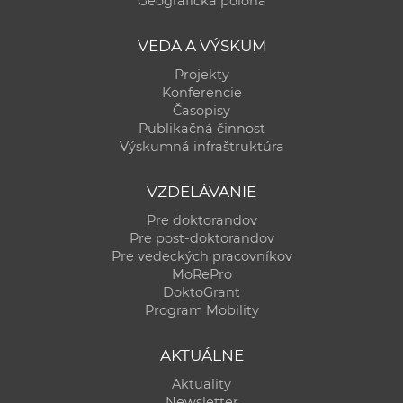
Geografická poloha
a
c
VEDA A VÝSKUM
o
Projekty
v
Konferencie
n
Časopisy
í
Publikačná činnosť
Výskumná infraštruktúra
k
o
VZDELÁVANIE
c
h
Pre doktorandov
Pre post-doktorandov
S
Pre vedeckých pracovníkov
A
MoRePro
V
DoktoGrant
Program Mobility
AKTUÁLNE
Aktuality
Newsletter