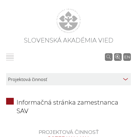
SLOVENSKÁ AKADÉMIA VIED
V
EN
y
h
ľ
a
d
Informačná stránka zamestnanca
á
SAV
v
a
n
PROJEKTOVÁ ČINNOSŤ
i