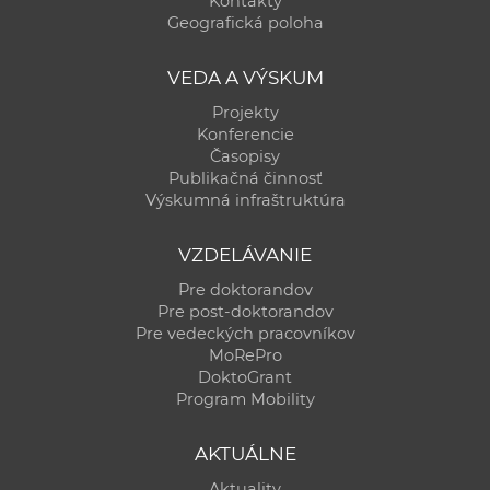
Kontakty
a
Geografická poloha
c
o
VEDA A VÝSKUM
v
Projekty
n
Konferencie
í
Časopisy
Publikačná činnosť
k
Výskumná infraštruktúra
o
c
VZDELÁVANIE
h
Pre doktorandov
S
Pre post-doktorandov
A
Pre vedeckých pracovníkov
V
MoRePro
DoktoGrant
Program Mobility
AKTUÁLNE
Aktuality