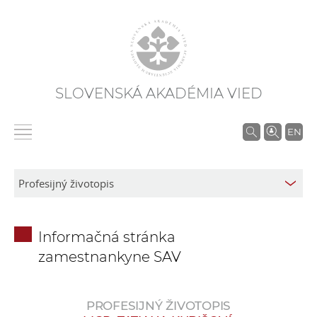
SLOVENSKÁ AKADÉMIA VIED
V
EN
y
h
ľ
a
d
Informačná stránka
á
zamestnankyne SAV
v
a
n
PROFESIJNÝ ŽIVOTOPIS
i