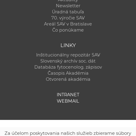
Newsletter
Úradná tabuľa
70. výročie SAV
Areál SAV v Bratislave
Čo ponúkame
LINKY
Inštitucionálny repozitár SAV
Slovenský archív soc. dát
Databáza fytocenolog. zápisov
Časopis Akadémia
Otvorená akadémia
INTRANET
WEBMAIL
Za účelom poskytovania našich služieb zbierame súbory