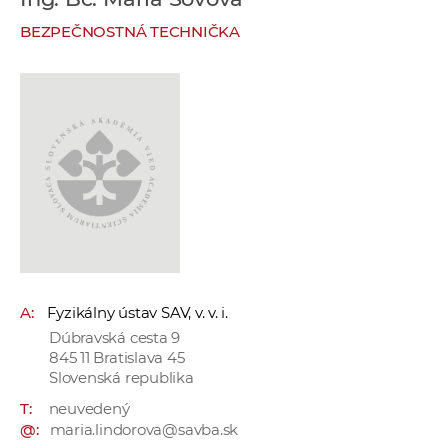
e
BEZPEČNOSTNÁ TECHNIČKA
v
p
r
a
c
o
v
n
í
č
k
A:
Fyzikálny ústav SAV, v. v. i.
a
Dúbravská cesta 9
c
845 11 Bratislava 45
h
Slovenská republika
a
T:
neuvedený
p
@:
maria.lindorova@savba.sk
r