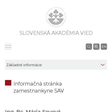
SLOVENSKÁ AKADÉMIA VIED
V
EN
y
h
ľ
a
d
Informačná stránka
á
zamestnankyne SAV
v
a
n
i
Ing. Bc. Mária Sovová