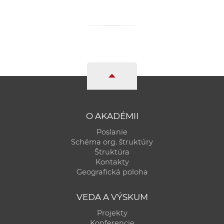
a
c
o
v
n
í
k
o
c
O AKADÉMII
h
Poslanie
S
Schéma org. štruktúry
A
Štruktúra
V
Kontakty
Geografická poloha
VEDA A VÝSKUM
Projekty
Konferencie