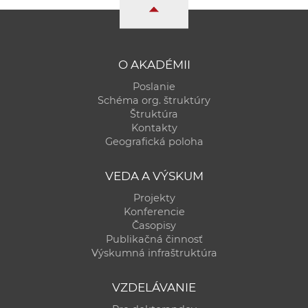
a
c
o
v
O AKADÉMII
n
Poslanie
í
Schéma org. štruktúry
k
Štruktúra
Kontakty
o
Geografická poloha
c
h
VEDA A VÝSKUM
S
Projekty
A
Konferencie
V
Časopisy
Publikačná činnosť
Výskumná infraštruktúra
VZDELÁVANIE