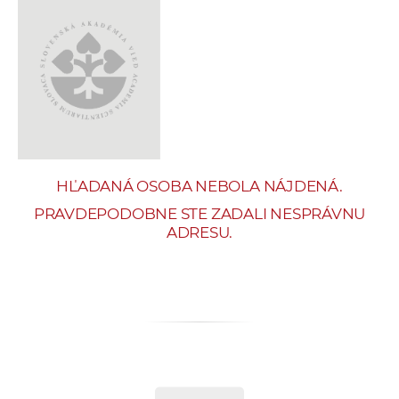
e
v
p
r
a
c
o
v
HĽADANÁ OSOBA NEBOLA NÁJDENÁ.
n
í
PRAVDEPODOBNE STE ZADALI NESPRÁVNU
ADRESU.
č
k
a
c
h
a
p
r