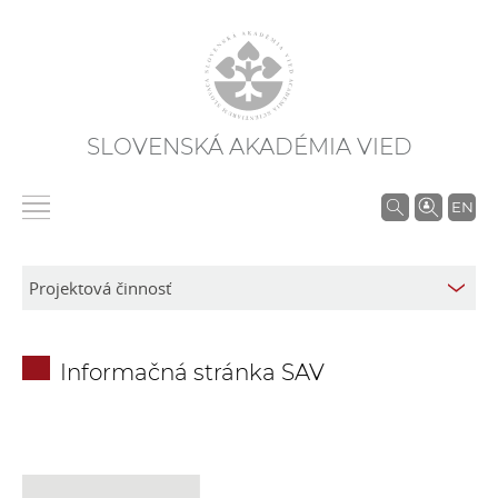
SLOVENSKÁ AKADÉMIA VIED
V
EN
y
h
ľ
a
d
Informačná stránka SAV
á
v
a
n
i