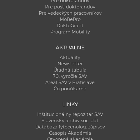
Pre doktorandov
Pre post-doktorandov
Pre vedeckých pracovníkov
MoRePro
DoktoGrant
Program Mobility
AKTUÁLNE
Aktuality
Newsletter
Úradná tabuľa
70. výročie SAV
Areál SAV v Bratislave
Čo ponúkame
LINKY
Inštitucionálny repozitár SAV
Slovenský archív soc. dát
Databáza fytocenolog. zápisov
Časopis Akadémia
Otvorená akadémia