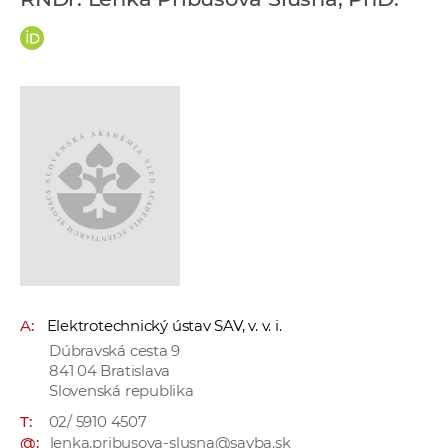
e
v
p
r
a
c
o
v
n
í
č
k
a
A:
Elektrotechnický ústav SAV, v. v. i.
c
Dúbravská cesta 9
h
841 04 Bratislava
a
Slovenská republika
p
T:
02/ 5910 4507
r
@:
lenka.pribusova-slusna@savba.sk