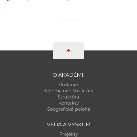
a
c
o
v
n
í
k
o
c
h
O AKADÉMII
S
Poslanie
A
Schéma org. štruktúry
V
Štruktúra
Kontakty
Geografická poloha
VEDA A VÝSKUM
Projekty