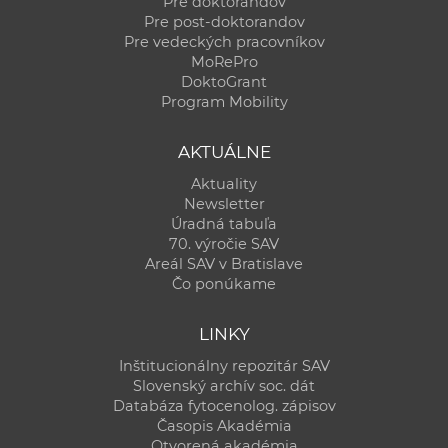
Pre doktorandov
Pre post-doktorandov
Pre vedeckých pracovníkov
MoRePro
DoktoGrant
Program Mobility
AKTUÁLNE
Aktuality
Newsletter
Úradná tabuľa
70. výročie SAV
Areál SAV v Bratislave
Čo ponúkame
LINKY
Inštitucionálny repozitár SAV
Slovenský archív soc. dát
Databáza fytocenolog. zápisov
Časopis Akadémia
Otvorená akadémia