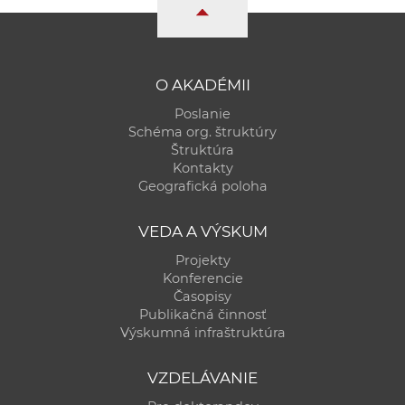
a
c
o
v
O AKADÉMII
n
Poslanie
í
Schéma org. štruktúry
k
Štruktúra
Kontakty
o
Geografická poloha
c
h
VEDA A VÝSKUM
S
Projekty
A
Konferencie
V
Časopisy
Publikačná činnosť
Výskumná infraštruktúra
VZDELÁVANIE