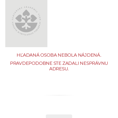
e
v
p
r
a
c
o
v
HĽADANÁ OSOBA NEBOLA NÁJDENÁ.
n
í
PRAVDEPODOBNE STE ZADALI NESPRÁVNU
ADRESU.
č
k
a
c
h
a
p
r