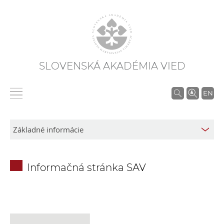
SLOVENSKÁ AKADÉMIA VIED
V
EN
y
h
ľ
a
d
Informačná stránka SAV
á
v
a
n
i